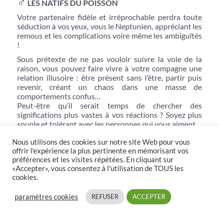
♂
LES NATIFS DU POISSON
Votre partenaire fidèle et irréprochable perdra toute
séduction à vos yeux, vous le Neptunien, appréciant les
remous et les complications voire même les ambiguïtés
!
Sous prétexte de ne pas vouloir suivre la voie de la
raison, vous pouvez faire vivre à votre compagne une
relation illusoire : être présent sans l’être, partir puis
revenir, créant un chaos dans une masse de
comportements confus…
Peut-être qu’il serait temps de chercher des
significations plus vastes à vos réactions ? Soyez plus
souple et tolérant avec les personnes qui vous aiment.
Nous utilisons des cookies sur notre site Web pour vous
offrir l'expérience la plus pertinente en mémorisant vos
►
Horoscope
réalisé par notre Voyante
préférences et les visites répétées. En cliquant sur
Astrologue experte Sabrina. Pour une consultation
«Accepter», vous consentez à l'utilisation de TOUS les
privée avec Sabrina, rendez-vous sur son profil via
cookies.
le site de voyance en ligne Spiriteo.fr
> Découvrez aussi l’horoscope de l’été 2017
paramètres cookies
REFUSER
ACCEPTER