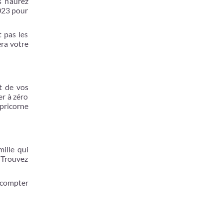
s n’aurez
2023 pour
t pas les
era votre
t de vos
er à zéro
apricorne
ille qui
. Trouvez
t compter