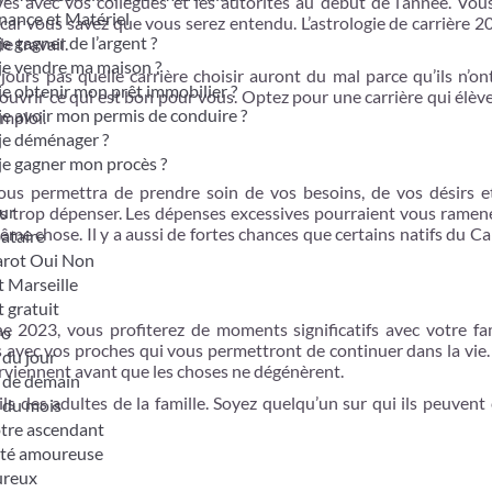
ves avec vos collègues et les autorités au début de l’année. Vou
nance et Matériel
car vous savez que vous serez entendu. L’astrologie de carrière 
je gagner de l’argent ?
e travail.
je vendre ma maison ?
ours pas quelle carrière choisir auront du mal parce qu’ils n’on
je obtenir mon prêt immobilier ?
ouvrir ce qui est bon pour vous. Optez pour une carrière qui élèv
je avoir mon permis de conduire ?
mploi.
je déménager ?
je gagner mon procès ?
e vous permettra de prendre soin de vos besoins, de vos désirs e
ur
as trop dépenser. Les dépenses excessives pourraient vous ramen
même chose. Il y a aussi de fortes chances que certains natifs du C
bataire
tarot Oui Non
t Marseille
t gratuit
e 2023, vous profiterez de moments significatifs avec votre fam
ro
s avec vos proches qui vous permettront de continuer dans la vie
du jour
rviennent avant que les choses ne dégénèrent.
 de demain
ls des adultes de la famille. Soyez quelqu’un sur qui ils peuven
 du mois
otre ascendant
ité amoureuse
ureux