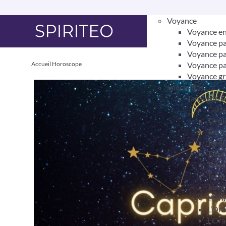
Voyance
Voyance en
Voyance pa
Voyance pa
Accueil
Horoscope
Voyance pa
Voyance gr
Spécialités
Tarologie 
Carto
Tarol
Taro
Tarot
Tarot
Tarot
Tarot
Tarot
L’Ora
L’Ora
L’Ora