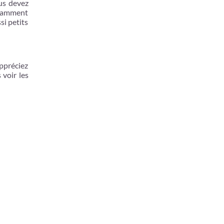
ous devez
fisamment
si petits
appréciez
 voir les