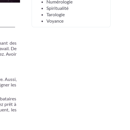
Numérologie
Spiritualité
Tarologie
Voyance
nant des
avail. De
ez. Avoir
e. Aussi,
igner les
bataires
z prêt à
uent, les