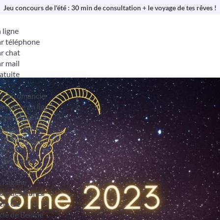
Jeu concours de l'été : 30 min de consultation + le voyage de tes rêves !
 ligne
r téléphone
r chat
r mail
atuite
& Cartomancie
mancie en ligne
ogie en ligne
t Lenormand
 de Marseille
 de l’amour
 des anges
 Egyptien
 Tzigane
cle des Runes
cle Gé
cle de Belline