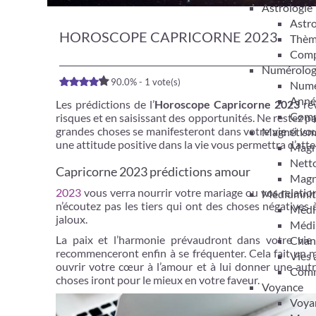
Astrologie
Astro
HOROSCOPE CAPRICORNE 2023
Thèm
Compa
Numérolog
90.0% - 1 vote(s)
Numér
Anné
Les prédictions de l’
Horoscope Capricorne 2023
rév
Compa
risques et en saisissant des opportunités. Ne restez pas
grandes choses se manifesteront dans votre vie si vou
Magnétis
une attitude positive dans la vie vous permettra d’atte
Magn
Netto
Capricorne 2023 prédictions amour
Magn
2023
vous verra nourrir votre mariage ou vos relation
Médiumnit
n’écoutez pas les tiers qui ont des choses négatives à
Médi
jaloux.
Médi
La paix et l’harmonie prévaudront dans votre vie 
Chan
recommenceront enfin à se fréquenter. Cela fait un 
Vies 
ouvrir votre cœur à l’amour et à lui donner une autr
Comm
choses iront pour le mieux en votre faveur.
Voyance
Voyan