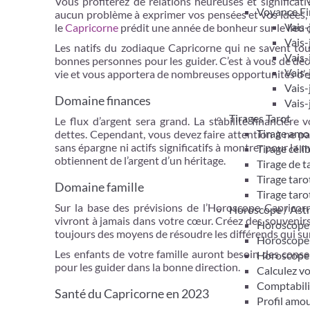
Vous profiterez de relations heureuses et significati
Voyance Fi
aucun problème à exprimer vos pensées et vos idées, 
Vais-
le
Capricorne
prédit une année de bonheur sur le lieu d
Vais-
Les natifs du zodiaque Capricorne qui ne savent touj
Vais-
bonnes personnes pour les guider. C’est à vous de déc
Vais-
vie et vous apportera de nombreuses opportunités d’e
Vais-
Domaine finances
Vais-
Tirages Tarot
Le flux d’argent sera grand. La stabilité financièr
Tirage amo
dettes. Cependant, vous devez faire attention à ne p
sans épargne ni actifs significatifs à montrer pour la 
Tirage céli
obtiennent de l’argent d’un héritage.
Tirage de 
Tirage taro
Domaine famille
Tirage taro
Sur la base des prévisions de l’Horoscope Capricorn
Horoscope / Ast
vivront à jamais dans votre cœur. Créez des souvenir
Horoscope 
toujours des moyens de résoudre les différends qui su
Horoscope
Les enfants de votre famille auront besoin des consei
Horoscope
pour les guider dans la bonne direction.
Calculez v
Comptabil
Santé du Capricorne en 2023
Profil amo