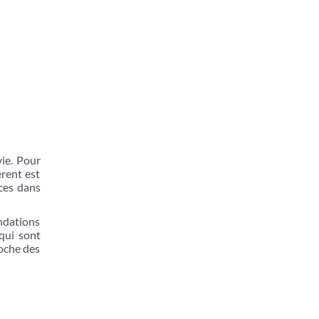
ie. Pour
érent est
ces dans
ndations
 qui sont
roche des