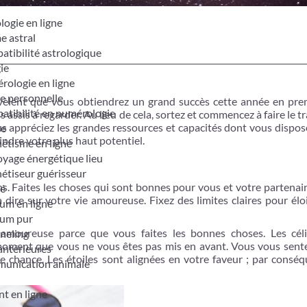
logie en ligne
e astral
tibilité astrologique
ie
ologie en ligne
e personnelle
èlent que vous obtiendrez un grand succès cette année en pre
tibilité en numérologie
 assis à regarder. Au lieu de cela, sortez et commencez à faire le tr
s appréciez les grandes ressources et capacités dont vous dispos
me
indre votre plus haut potentiel.
étisme en ligne
yage énergétique lieu
étiseur guérisseur
s. Faites les choses qui sont bonnes pour vous et votre partenair
é
 dire sur votre vie amoureuse. Fixez des limites claires pour élo
um en ligne
um pur
amoureuse parce que vous faites les bonnes choses. Les céli
neling
moment que vous ne vous êtes pas mis en avant. Vous vous sente
antérieures
e chance. Les étoiles sont alignées en votre faveur ; par conséq
unication animale
t en ligne