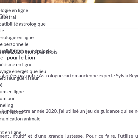
logie en ligne
ION
e astral
tibilité astrologique
ie
ologie en ligne
e personnelle
tibilité en numérologie
ions 2020 mois par mois
pour le Lion
me
étisme en ligne
yage énergétique lieu
laborées par notre Astrologue cartomancienne experte Sylvia Reyn
étiseur guérisseur
é
um en ligne
um pur
neling
 lumière votre année 2020, j’ai utilisé un jeu de guidance qui se
antérieures
unication animale
t en ligne
t intuitif et d’une grande justesse. Pour ce faire, j’utilise 