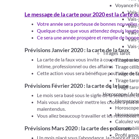
Voyance Fi
Vais-
Le message de la carte pour 2020 est la carte d
Vais-
Votre année sera porteuse de bonnes nouvelles 
Vais-
Quelque chose que vous attendez depuis longtem
Vais-
Ce sera une année prospère et remplie de bonne
Vais-
Vais-
Prévisions Janvier 2020 : la carte de la faux
Tirages Tarot
La carte de la faux vous invite à couper toutes l
Tirage amo
intime, professionnel ou des affaires
Tirage céli
Cette action vous sera bénéfique pour aller de l’
Tirage de 
Tirage taro
Prévisions Février 2020 : la carte de la lune
Tirage taro
Horoscope / Ast
Le mois sera basé sous le signe de la séduction, d
Horoscope 
Mais vous allez devoir mettre les choses à plat a
Horoscope
malentendus.
Horoscope
Vous allez beaucoup travailler et les retombées 
Calculez v
Prévisions Mars 2020 : la carte des poissons
Comptabil
Profil amo
Un mois placé sous l’abondance, la chance et la p