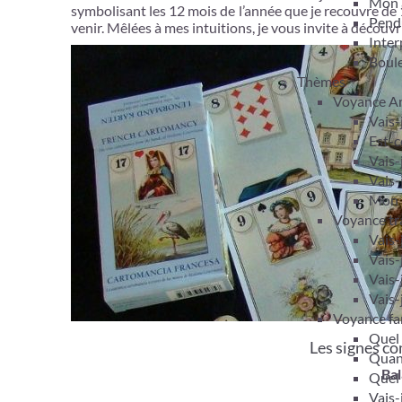
Mon 
symbolisant les 12 mois de l’année que je recouvre de 1
Pendu
venir. Mêlées à mes intuitions, je vous invite à découv
Inter
Boule
Thèmes
Voyance A
Vais-
Est-c
Vais-
Vais-
Mon m
Voyance tra
Vais-
Vais-
Vais-
Vais-
Voyance fam
Quel 
Les signes co
Quand
Ba
Quel 
Vais-