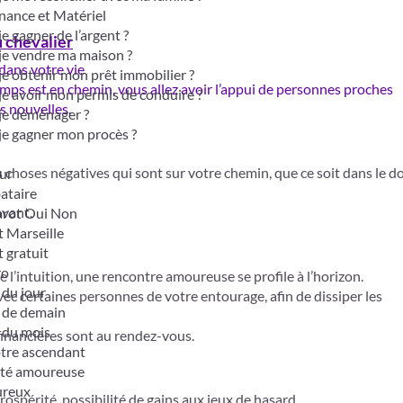
nance et Matériel
je gagner de l’argent ?
u chevalier
je vendre ma maison ?
dans votre vie
je obtenir mon prêt immobilier ?
ps est en chemin, vous allez avoir l’appui de personnes proches
je avoir mon permis de conduire ?
s nouvelles.
je déménager ?
je gagner mon procès ?
es choses négatives qui sont sur votre chemin, que ce soit dans le 
ur
bataire
avant.
tarot Oui Non
t Marseille
t gratuit
ro
e l’intuition, une rencontre amoureuse se profile à l’horizon.
du jour
vec certaines personnes de votre entourage, afin de dissiper les
 de demain
 du mois
financières sont au rendez-vous.
otre ascendant
ité amoureuse
ureux
rospérité, possibilité de gains aux jeux de hasard