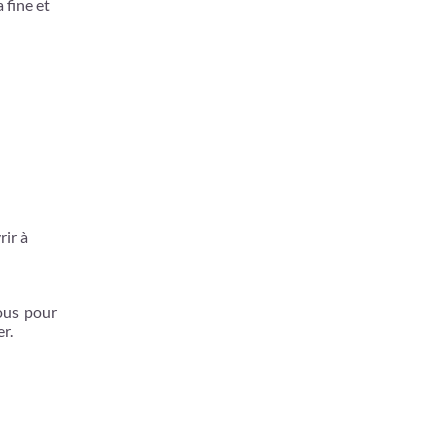
 fine et
rir à
vous pour
r.