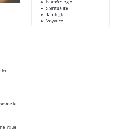
Numérologie
Spiritualité
Tarologie
Voyance
ier.
 nomme le
une roue