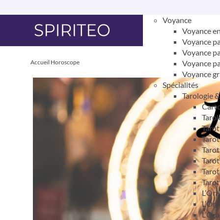
Voyance
Voyance en
Voyance pa
Voyance pa
Accueil
Horoscope
Voyance pa
Voyance gr
Spécialités
Tarologie 
Carto
Tarol
Taro
Tarot
Tarot
Tarot
Tarot
Tarot
L’Ora
L’Ora
L’Ora