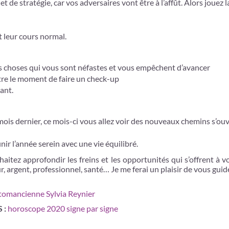
t de stratégie, car vos adversaires vont être à l’affût. Alors jouez la
 leur cours normal.
les choses qui vous sont néfastes et vous empêchent d’avancer
être le moment de faire un check-up
vant.
mois dernier, ce mois-ci vous allez voir des nouveaux chemins s’ouv
nir l’année serein avec une vie équilibré.
haitez approfondir les freins et les opportunités qui s’offrent à 
 argent, professionnel, santé… Je me ferai un plaisir de vous guide
tomancienne Sylvia Reynier
 :
horoscope 2020 signe par signe