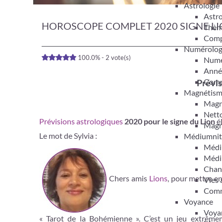
Astrologie
Astro
HOROSCOPE COMPLET 2020 SIGNE L
Thèm
Compa
Numérolog
100.0% - 2 vote(s)
Numér
Anné
Compa
Prévis
Magnétis
Magn
Netto
Prévisions astrologiques
2020 pour le signe du Lion
é
Magn
Le mot de Sylvia :
Médiumnit
Médi
Médi
Chan
Chers amis
Lions
, pour mettre en
Vies 
Comm
Voyance
Voyan
« Tarot de la Bohémienne ». C’est un jeu extrêmemen