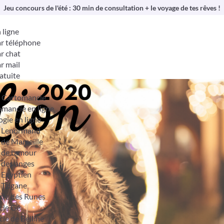
Jeu concours de l'été : 30 min de consultation + le voyage de tes rêves !
 ligne
r téléphone
r chat
r mail
atuite
& Cartomancie
mancie en ligne
ogie en ligne
t Lenormand
 de Marseille
 de l’amour
 des anges
 Egyptien
 Tzigane
cle des Runes
cle Gé
cle de Belline