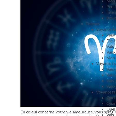
Mon 
Pendu
Inter
Boule
Thèmes
Voyance A
Vais-
Est-c
Vais-
Vais-
Mon m
Voyance tra
Vais-
Vais-
Vais-
Vais-
Voyance fam
Quel 
Quand
Quel 
En ce qui concerne votre vie amoureuse, vous serez bé
Vais-