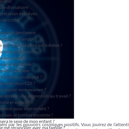
avenir
le divinatoire
prétation des rêves
 de cristal
mour et Sentiment
je trouver l’amour ?
e que mon conjoint est infidèle ?
je récupérer mon ex ?
je me marier ?
ari est-il fidèle ?
vail et carrière
je trouver un emploi ?
je avoir mon CDI ?
je réussir mon examen ?
je obtenir une promotion au travail ?
ille et enfant
avenir pour mon enfant ?
 vais-je tomber enceinte ?
sera le sexe de mon enfant ?
ni par les pouvoirs cosmiques positifs. Vous jouirez de l’attent
je me réconcilier avec ma famille ?