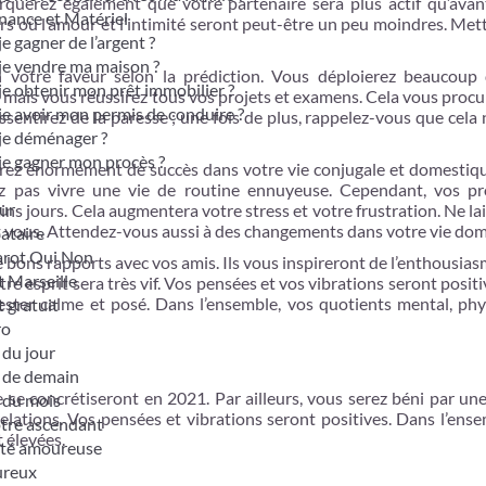
querez également que votre partenaire sera plus actif qu’avant
nance et Matériel
urs où l’amour et l’intimité seront peut-être un peu moindres. Me
je gagner de l’argent ?
je vendre ma maison ?
 votre faveur selon la prédiction. Vous déploierez beaucoup d
je obtenir mon prêt immobilier ?
, mais vous réussirez tous vos projets et examens. Cela vous proc
je avoir mon permis de conduire ?
essentirez de la paresse ; une fois de plus, rappelez-vous que cela 
je déménager ?
je gagner mon procès ?
rez énormément de succès dans votre vie conjugale et domestiqu
ez pas vivre une vie de routine ennuyeuse. Cependant, vos p
ur
s jours. Cela augmentera votre stress et votre frustration. Ne la
 et vous. Attendez-vous aussi à des changements dans votre vie do
bataire
tarot Oui Non
 bons rapports avec vos amis. Ils vous inspireront de l’enthousia
t Marseille
e esprit sera très vif. Vos pensées et vos vibrations seront positive
rester calme et posé. Dans l’ensemble, vos quotients mental, phy
t gratuit
ro
du jour
 de demain
 se concrétiseront en 2021. Par ailleurs, vous serez béni par un
 du mois
elations. Vos pensées et vibrations seront positives. Dans l’ense
otre ascendant
 élevées.
ité amoureuse
ureux