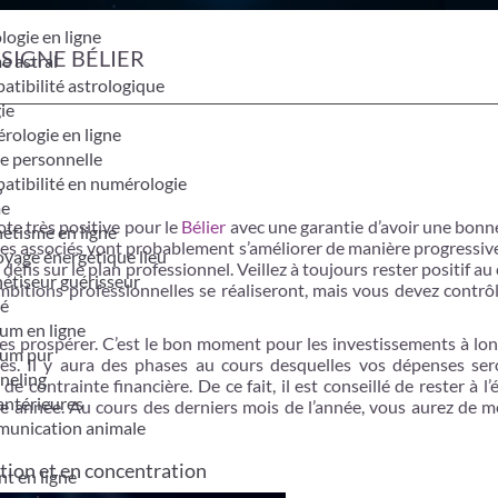
logie en ligne
SIGNE BÉLIER
e astral
tibilité astrologique
ie
ologie en ligne
e personnelle
tibilité en numérologie
?
me
te très positive pour le
Bélier
avec une garantie d’avoir une bonn
étisme en ligne
et les associés vont probablement s’améliorer de manière progressive
yage énergétique lieu
fis sur le plan professionnel. Veillez à toujours rester positif au
étiseur guérisseur
mbitions professionnelles se réaliseront, mais vous devez contrô
é
um en ligne
ces prospérer. C’est le bon moment pour les investissements à lo
um pur
iles. Il y aura des phases au cours desquelles vos dépenses ser
neling
 contrainte financière. De ce fait, il est conseillé de rester à l’
antérieures
e année. Au cours des derniers mois de l’année, vous aurez de me
unication animale
tion et en concentration
t en ligne