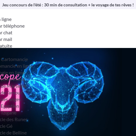
Jeu concours de l'été : 30 min de consultation + le voyage de tes rêves !
 ligne
r téléphone
r chat
r mail
atuite
& Cartomancie
mancie en ligne
ogie en ligne
t Lenormand
 de Marseille
 de l’amour
 des anges
 Egyptien
 Tzigane
cle des Runes
cle Gé
cle de Belline