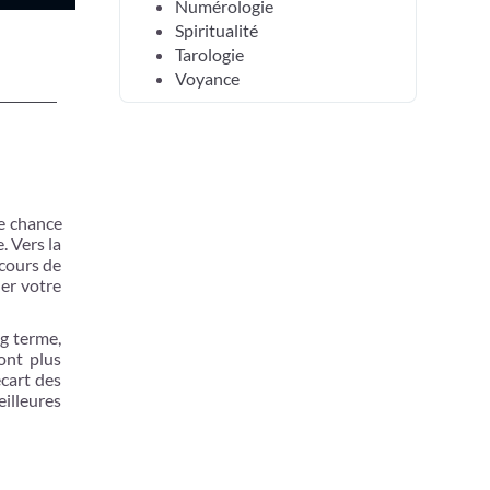
Numérologie
Spiritualité
Tarologie
Voyance
e chance
. Vers la
 cours de
ler votre
ng terme,
ont plus
écart des
illeures