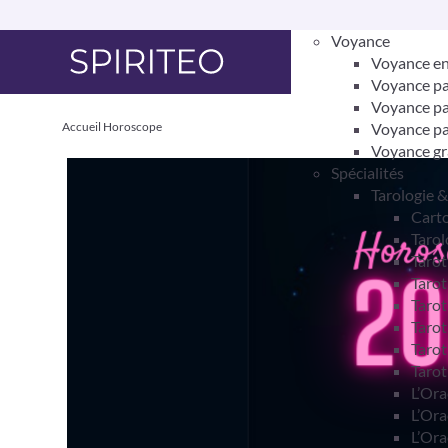
Voyance
Voyance en
Voyance pa
Voyance pa
Accueil
Horoscope
Voyance pa
Voyance gr
Spécialités
Tarologie 
Carto
Tarol
Taro
Tarot
Tarot
Tarot
Tarot
Tarot
L’Ora
L’Ora
L’Ora