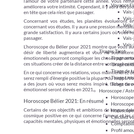
l’amour de votre partenaire cette année. Vous remar
Voyance Fi
améliorera votre intimité. Cependant, il y aura des jo
Vais-
en tête que cela n’est que passager.
Vais-
Concernant vos études, les planètes évolueront en
Vais-
concernant vos études. Il y aura une pression mentale
Vais-
grande satisfaction. Il y aura certains jours où vous r
Vais-
passager.
Vais-
L’horoscope du Bélier pour 2021 montre que vous au
Tirages Tarot
désir de liberté augmentera et vous ne souhaiter
Tirage amo
émotionnels pourront compliquer les choses par certain
ces situations créer de la distance entre vos proches
Tirage céli
Tirage de 
En ce qui concerne vos relations, vous maintiendrez de
Tirage taro
serez rempli d’énergie positive la plupart du temps. Votr
a des jours où vous serez moins inspiré, tâchez de 
Tirage taro
émotionnel seront élevés en 2021.
Horoscope / Ast
Horoscope 
Horoscope Bélier 2021: En résumé
Horoscope
Certains de vos objectifs et ambitions de longue date
Horoscope
cosmique positive en ce qui concerne l’amour et les r
Calculez v
capacités mentales, physiques et émotionnelles seront
Comptabil
Profil amo