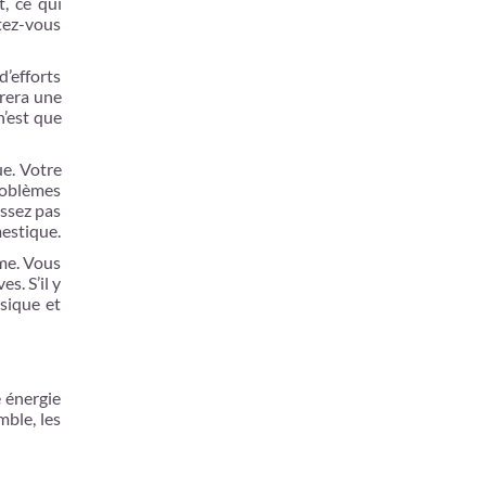
, ce qui
ttez-vous
’efforts
urera une
n’est que
e. Votre
roblèmes
issez pas
mestique.
sme. Vous
s. S’il y
sique et
e énergie
mble, les