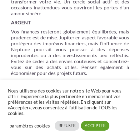
transformer votre vie. Un cercle social actif et des
occasions inattendues vous ouvriront les portes d’un
amour sincère.
ARGENT
Vos finances resteront globalement équilibrées, mais
prudence est de mise. Jupiter en aspect favorable vous
protégera des imprévus financiers, mais l’influence de
Neptune pourrait vous pousser à des dépenses
imprudentes ou à des investissements peu réfléchis.
Évitez de céder à des envies coûteuses et concentrez-
vous sur des achats utiles. Pensez également à
économiser pour des projets futurs.
SANTÉ
Votre vitalité sera renforcée par l’influence positive de
Nous utilisons des cookies sur notre site Web pour vous
offrir l'expérience la plus pertinente en mémorisant vos
Mars, vous donnant l’énergie nécessaire pour affronter
préférences et les visites répétées. En cliquant sur
tous les défis. Cependant, attention à ne pas abuser de
«Accepter», vous consentez à l'utilisation de TOUS les
votre force : sachez écouter votre corps et éviter les
cookies.
excès, qu’il s’agisse de travail ou de loisirs. Une activité
physique régulière et une alimentation saine seront vos
paramètres cookies
REFUSER
ACCEPTER
alliés pour maintenir cet équilibre. Prenez également
soin de votre sommeil, essentiel pour garder un moral
au beau fixe.