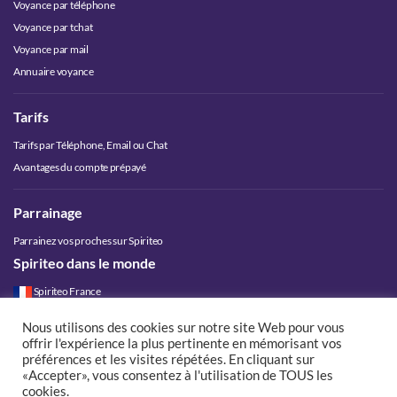
Voyance par téléphone
Voyance par tchat
Voyance par mail
Annuaire voyance
Tarifs
Tarifs par Téléphone, Email ou Chat
Avantages du compte prépayé
Parrainage
Parrainez vos proches sur Spiriteo
Spiriteo dans le monde
Spiriteo France
Spiriteo Belgique
Nous utilisons des cookies sur notre site Web pour vous
Spiriteo Luxembourg
offrir l'expérience la plus pertinente en mémorisant vos
Spiriteo Suisse
préférences et les visites répétées. En cliquant sur
«Accepter», vous consentez à l'utilisation de TOUS les
Spiriteo Canada
cookies.