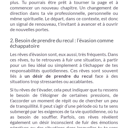
plus. Tu pourrais être prêt à tourner la page et à
commencer un nouveau chapitre. Un changement de
direction dans ta vie professionnelle, personnelle ou
même spirituelle. Le départ, dans ce contexte, est donc
un signal de renouveau, t’invitant à avancer et à ouvrir
de nouvelles portes.
2. Besoin de prendre du recul : l’évasion comme
échappatoire
Les rêves d’évasion sont, eux aussi, très fréquents. Dans
ces rêves, tu te retrouves à fuir une situation, à partir
pour un lieu idéal ou simplement à t’échapper de tes
responsabilités quotidiennes. Ces rêves sont souvent
liés à
un désir de prendre du recul
face à des
situations trop stressantes ou accablantes.
Si tu rêves de t’évader, cela peut indiquer que tu ressens
le besoin de t’éloigner de certaines pressions, de
t’accorder un moment de répit ou de chercher un peu
de tranquillité. Il peut s’agir d’une période où tu te sens
submergé par les exigences de ta vie quotidienne, où tu
as besoin de souffler. Parfois, ces rêves révèlent
également un désir inconscient de fuir des émotions
négatives ou des situations dans lesquelles tu te sens