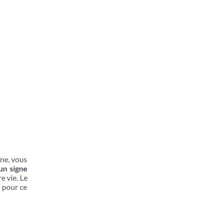
gne, vous
 un signe
e vie. Le
e pour ce