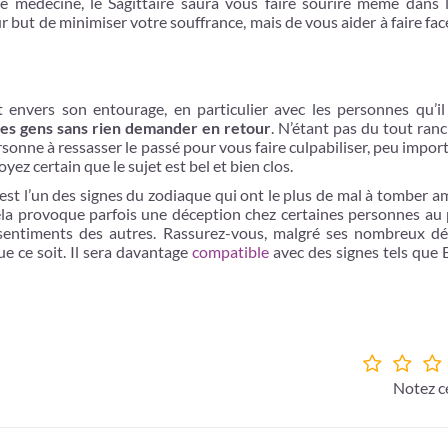
médecine, le Sagittaire saura vous faire sourire même dans l
ur but de minimiser votre souffrance, mais de vous aider à faire fac
 envers son entourage, en particulier avec les personnes qu’il
r les gens sans rien demander en retour
. N’étant pas du tout ranc
rsonne à ressasser le passé pour vous faire culpabiliser, peu impor
oyez certain que le sujet est bel et bien clos.
 est l’un des signes du zodiaque qui ont le plus de mal à tomber 
Cela provoque parfois une déception chez certaines personnes au 
 sentiments des autres. Rassurez-vous, malgré ses nombreux déf
ue ce soit. Il sera davantage
compatible
avec des signes tels que 
Notez ce