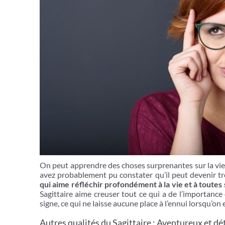
Avis
Blog
On peut apprendre des choses surprenantes sur la vie e
avez probablement pu constater qu’il peut devenir t
qui aime réfléchir profondément à la vie et à toutes 
Sagittaire aime creuser tout ce qui a de l’importance 
signe, ce qui ne laisse aucune place à l’ennui lorsqu’on 
Autres qualités du Sagittaire : Aventureux et d