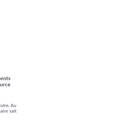
ments
ource
indre. Au
aire sait