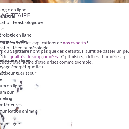
logie en ligne
SAGITTAIRE
e astral
tibilité astrologique
ie
ologie en ligne
e personnelle
e ? Découvrez les explications de
nos experts
!
tibilité en numérologie
tifs du Sagittaire n’ont pas que des défauts. Il suffit de passer un pe
me
nt de
qualités insoupçonnées
. Optimistes, drôles, honnêtes, pl
étisme en ligne
t peut-être même d’être prises comme exemple !
yage énergétique lieu
étiseur guérisseur
é
um en ligne
um pur
neling
antérieures
unication animale
t en ligne