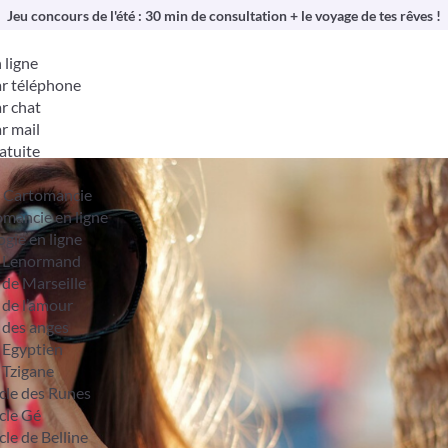
Jeu concours de l'été : 30 min de consultation + le voyage de tes rêves !
 ligne
r téléphone
r chat
r mail
atuite
& Cartomancie
mancie en ligne
ogie en ligne
t Lenormand
 de Marseille
 de l’amour
 des anges
 Egyptien
 Tzigane
cle des Runes
cle Gé
cle de Belline