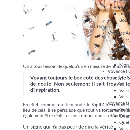
Mon 
Pendu
Inter
Boule
Thèmes
Voyance A
Vais-
Est-c
Vais-
Vais-
Mon m
On a tous besoin de quelqu’un en mesure de nous redo
Voyance tra
Vais-
Voyant toujours le bon côté des choses, le S
de doute. Non seulement il sait trouver le
Vais-
d’inspiration.
Vais-
Vais-
Voyance fam
En effet, comme tout le monde, le Sagittaire connait a
Quel 
lieu de cela, il se persuade que tout va forcément s’a
également être réaliste sans tomber dans la déprime.
Quand
Quel 
Un signe qui n’a pas peur de dire la vérité
Vais-