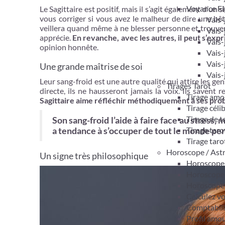
Voyance Fi
Le Sagittaire est positif, mais il s’agit également d’un
s
vous corriger si vous avez le malheur de dire une bê
Vais-
veillera quand même à ne blesser personne et trouver
Vais-
apprécie.
En revanche, avec les autres, il peut s’expr
Vais-
opinion honnête.
Vais-
Vais-
Une grande maîtrise de soi
Vais-
Leur sang-froid est une autre qualité qui attire les gen
Tirages Tarot
directe, ils ne hausseront jamais la voix. Ils savent r
Tirage amo
Sagittaire aime réfléchir méthodiquement à ses pr
Tirage céli
Tirage de 
Son sang-froid l’aide à faire face au stress, 
Tirage taro
a tendance à s’occuper de tout le monde pend
Tirage taro
Horoscope / Ast
Un signe très philosophique
Horoscope 
Horoscope
Horoscope
Calculez v
Comptabil
Profil amo