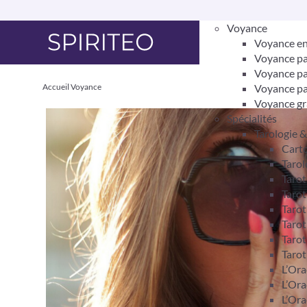
Voyance
Voyance en
Voyance pa
Voyance pa
Accueil
Voyance
Voyance pa
Voyance gr
Spécialités
Tarologie 
Carto
Tarol
Taro
Tarot
Tarot
Tarot
Tarot
Tarot
L’Ora
L’Ora
L’Ora