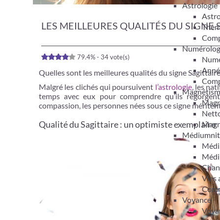
Astrologie
Astro
LES MEILLEURES QUALITÉS DU SIGNE 
Thèm
Compa
Numérolog
79.4% - 34 vote(s)
Numér
Anné
Quelles sont les meilleures qualités du signe Sagittair
Compa
Malgré les clichés qui poursuivent
l’astrologie
, les na
Magnétis
temps avec eux pour comprendre qu’ils regorge
Magn
compassion, les personnes nées sous ce signe mériten
Netto
Qualité du Sagittaire : un optimiste exemplaire
Magn
Médiumnit
Médi
Médi
Chan
Vies 
Comm
Voyance
Voyan