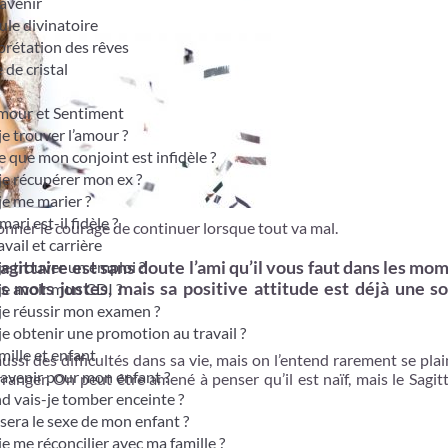
avenir
le divinatoire
prétation des rêves
 de cristal
mour et Sentiment
je trouver l’amour ?
e que mon conjoint est infidèle ?
je récupérer mon ex ?
je me marier ?
ari est-il fidèle ?
nner le courage de continuer lorsque tout va mal.
vail et carrière
je trouver un emploi ?
agittaire est sans doute l’ami qu’il vous faut dans les mo
s mots justes, mais sa positive attitude est déjà une s
je avoir mon CDI ?
je réussir mon examen ?
je obtenir une promotion au travail ?
ille et enfant
ussi des difficultés dans sa vie, mais on l’entend rarement se pla
avenir pour mon enfant ?
rranger. On peut être amené à penser qu’il est naïf, mais le Sagitt
 vais-je tomber enceinte ?
sera le sexe de mon enfant ?
je me réconcilier avec ma famille ?