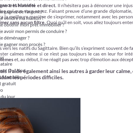
nance et Matériel
igne très honnête et direct.
Il n’hésitera pas à dénoncer une injus
tise qui que vous soyez. Faisant preuve d’une grande diplomatie,
je gagner de l’argent ?
a la meilleure manière de s’exprimer, notamment avec les person
je vendre ma maison ?
imer sans aucun filtre
. Quoi qu’il en soit, vous allez toujours ent
je obtenir mon prêt immobilier ?
je avoir mon permis de conduire ?
je déménager ?
je gagner mon procès ?
s vers les natifs du Sagittaire. Bien qu’ils s’expriment souvent de f
ester calmes même si ce n’est pas toujours le cas en leur for inté
ur
oblèmes
et, au début, il ne réagit pas avec trop d’émotion aux décep
bataire
tarot Oui Non
mais il aide également ainsi les autres à garder leur calme, c
t Marseille
ant les périodes difficiles.
t gratuit
ro
du jour
 de demain
 du mois
otre ascendant
ité amoureuse
ureux