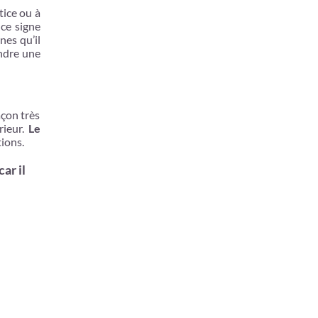
tice ou à
 ce signe
nes qu’il
endre une
açon très
rieur.
Le
tions.
ar il