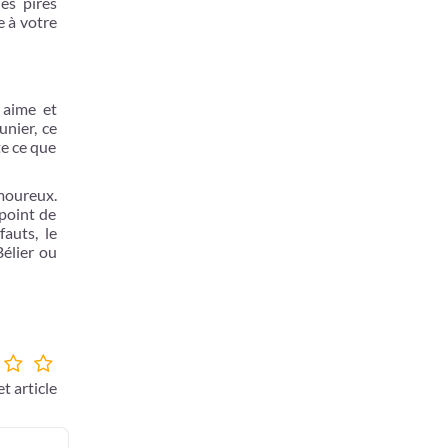
es pires
e à votre
 aime et
unier, ce
te ce que
amoureux.
point de
auts, le
Bélier ou
t article