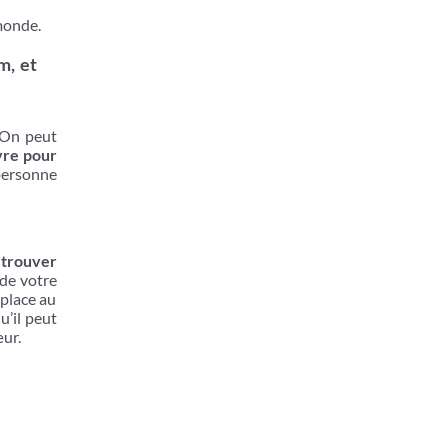
 monde.
m, et
 On peut
vre pour
 personne
e trouver
 de votre
place au
u’il peut
œur.