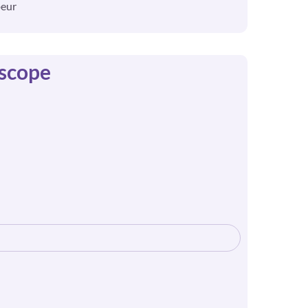
peur
oscope