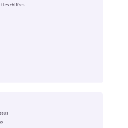
 les chiffres.
essus
ns