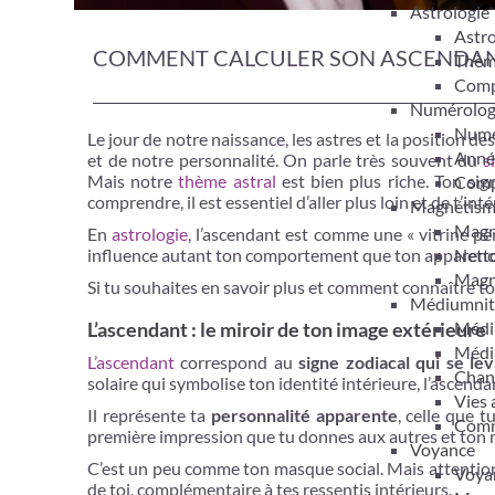
Astrologie
Astro
COMMENT CALCULER SON ASCENDANT
Thèm
Compa
Numérolog
Numér
Le jour de notre naissance, les astres et la position d
Anné
et de notre personnalité. On parle très souvent du
s
Mais notre
thème astral
est bien plus riche. Ton sig
Compa
comprendre, il est essentiel d’aller plus loin et de t’int
Magnétis
Magn
En
astrologie
, l’ascendant est comme une « vitrine per
Netto
influence autant ton comportement que ton apparence 
Magn
Si tu souhaites en savoir plus et comment connaître ton 
Médiumnit
Médi
L’ascendant : le miroir de ton image extérieure
Médi
L’ascendant
correspond au
signe zodiacal qui se lev
Chan
solaire qui symbolise ton identité intérieure, l’ascend
Vies 
Il représente ta
personnalité apparente
, celle que t
Comm
première impression que tu donnes aux autres et ton
Voyance
C’est un peu comme ton masque social. Mais attention,
Voyan
de toi, complémentaire à tes ressentis intérieurs.