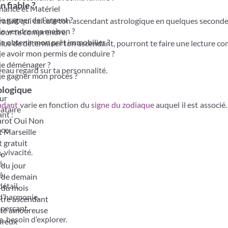
 fiable ?
nance et Matériel
je gagner de l’argent ?
gratuit qui calcule ton ascendant astrologique en quelques seconde
je vendre ma maison ?
pour te comprendre.
je obtenir mon prêt immobilier ?
lus de déterminer ton ascendant, pourront te faire une lecture co
je avoir mon permis de conduire ?
je déménager ?
veau regard sur ta personnalité.
je gagner mon procès ?
ologique
ur
endant
varie en fonction du
signe du zodiaque
auquel il est associé.
bataire
nt :
tarot Oui Non
ace.
t Marseille
t gratuit
 vivacité.
ro
é.
du jour
é.
 de demain
étail.
 du mois
 d’harmonie.
otre ascendant
 perçant.
ité amoureuse
e, besoin d’explorer.
ureux