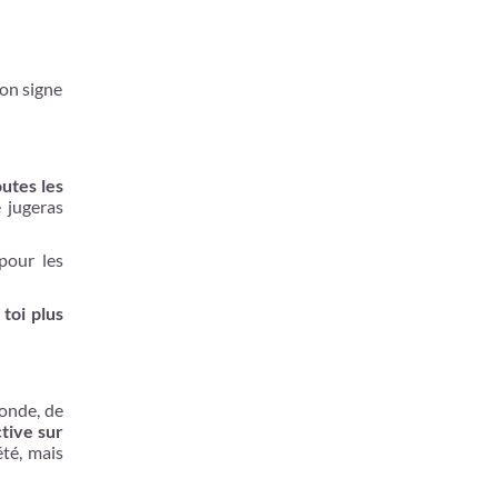
ton signe
utes les
e jugeras
pour les
toi plus
monde, de
tive sur
été, mais