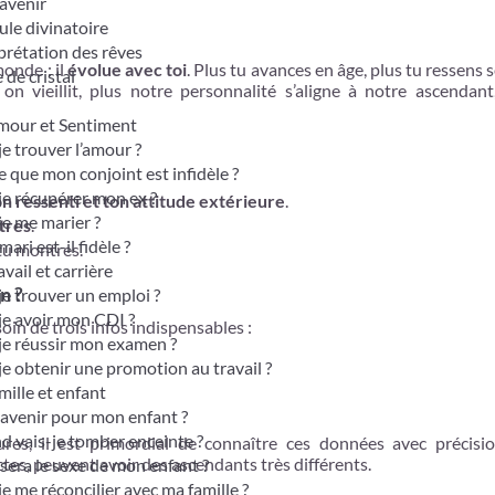
avenir
le divinatoire
prétation des rêves
monde : il
évolue avec toi
. Plus tu avances en âge, plus tu ressens s
 de cristal
on vieillit, plus notre personnalité s’aligne à notre ascendant
mour et Sentiment
je trouver l’amour ?
e que mon conjoint est infidèle ?
je récupérer mon ex ?
 ressenti et ton attitude extérieure
.
je me marier ?
tres
.
ari est-il fidèle ?
 tu montres.
vail et carrière
n ?
je trouver un emploi ?
je avoir mon CDI ?
in de trois infos indispensables :
je réussir mon examen ?
je obtenir une promotion au travail ?
ille et enfant
avenir pour mon enfant ?
 vais-je tomber enceinte ?
res, il est primordial de connaître ces données avec précisi
tes, peuvent avoir des ascendants très différents.
sera le sexe de mon enfant ?
je me réconcilier avec ma famille ?