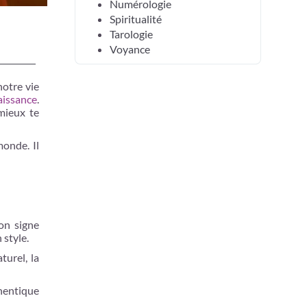
Numérologie
Spiritualité
Tarologie
Voyance
notre vie
aissance
.
 mieux te
monde. Il
on signe
 style.
turel, la
thentique