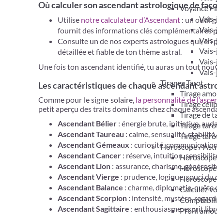
Où calculer son ascendant astrologique de façon
Voyance Fi
Vais-
Utilise
notre calculateur d’Ascendant
: un outil 
Vais-
fournit des informations clés complémentaires 
Vais-
Consulte un de nos experts astrologues qui, en p
Vais-
détaillée et fiable de ton thème astral.
Vais-
Une fois ton ascendant identifié, tu auras un tout nou
Vais-
Tirages Tarot
Les caractéristiques de chaque ascendant astr
Tirage amo
Comme pour le signe solaire,
la personnalité de l’asc
Tirage céli
petit aperçu des traits dominants chez chaque ascenda
Tirage de 
Ascendant Bélier
: énergie brute, initiative, aud
Tirage taro
Ascendant Taureau
: calme, sensualité, stabilité.
Tirage taro
Ascendant Gémeaux
: curiosité, communication,
Horoscope / Ast
Ascendant Cancer
: réserve, intuition, sensibilit
Horoscope 
Ascendant Lion
: assurance, charisme, générosit
Horoscope
Ascendant Vierge
: prudence, logique, souci du d
Horoscope
Ascendant Balance
: charme, diplomatie, quête
Calculez v
Ascendant Scorpion
: intensité, mystère, regard
Comptabil
Ascendant Sagittaire
: enthousiasme, esprit libr
Profil amo