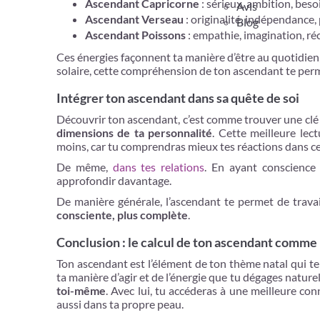
Ascendant Capricorne
: sérieux, ambition, beso
Avis
Ascendant Verseau
: originalité, indépendance,
Blog
Ascendant Poissons
: empathie, imagination, réc
Ces énergies façonnent ta manière d’être au quotidien,
solaire, cette compréhension de ton ascendant te permet
Intégrer ton ascendant dans sa quête de soi
Découvrir ton ascendant, c’est comme trouver une clé
dimensions de ta personnalité
. Cette meilleure lec
moins, car tu comprendras mieux tes réactions dans ce
De même,
dans tes relations
. En ayant conscience 
approfondir davantage.
De manière générale, l’ascendant te permet de travai
consciente, plus complète
.
Conclusion : le calcul de ton ascendant comme
Ton ascendant est l’élément de ton thème natal qui t
ta manière d’agir et de l’énergie que tu dégages naturel
toi-même
. Avec lui, tu accéderas à une meilleure con
aussi dans ta propre peau.