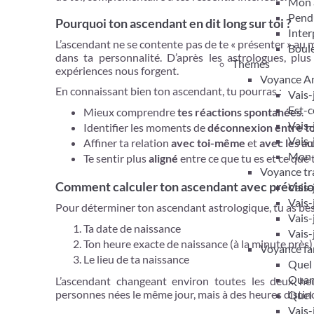
Mon 
Pendu
Pourquoi ton ascendant en dit long sur toi ?
Inter
L’ascendant ne se contente pas de te « présenter » au 
Boule
dans ta personnalité. D’après les astrologues, plus 
Thèmes
expériences nous forgent.
Voyance A
En connaissant bien ton ascendant, tu pourras :
Vais-
Est-c
Mieux comprendre
tes réactions spontanées
.
Vais-
Identifier les moments de
déconnexion entre ton
Vais-
Affiner ta relation
avec toi-même
et
avec les au
Mon m
Te sentir plus
aligné
entre ce que tu es et ce que
Voyance tra
Comment calculer ton ascendant avec précisio
Vais-
Vais-
Pour déterminer ton ascendant astrologique, tu as beso
Vais-
Ta date de naissance
Vais-
Ton heure exacte de naissance (à la minute près)
Voyance fam
Le lieu de ta naissance
Quel 
Quand
L’ascendant changeant environ toutes les deux heu
personnes nées le même jour, mais à des heures distinc
Quel 
Vais-