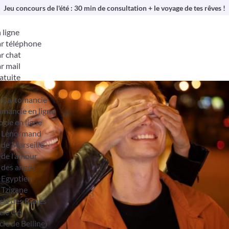
Jeu concours de l'été : 30 min de consultation + le voyage de tes rêves !
 ligne
r téléphone
r chat
r mail
atuite
& Cartomancie
mancie en ligne
ogie en ligne
t Lenormand
 de Marseille
 de l’amour
 des anges
 Egyptien
 Tzigane
cle des Runes
cle Gé
cle de Belline