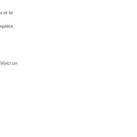
s et te
mplète,
 Voici un