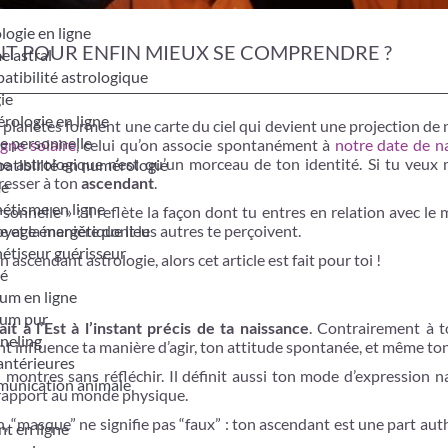
logie en ligne
 POUR ENFIN MIEUX SE COMPRENDRE ?
e astral
tibilité astrologique
ie
ologie en ligne
es planètes forment une carte du ciel qui devient une projection de 
e personnelle
igne solaire
, celui qu’on associe spontanément à
notre date de n
ne astrologique n’est qu’un morceau de ton identité. Si tu veux
tibilité en numérologie
éresser à ton
ascendant
.
me
étisme en ligne
sonnelle » : il reflète la façon dont tu entres en relation avec le 
yage énergétique lieu
et la manière dont les autres te perçoivent.
étiseur guérisseur
ascendant astrologie, alors cet article est fait pour toi !
é
um en ligne
um pur
ait à l’Est à l’instant précis de ta naissance
. Contrairement à t
neling
ant influence ta manière d’agir, ton attitude spontanée, et même ton
antérieures
u montres sans réfléchir. Il définit aussi ton mode d’expression na
unication animale
 rapport au monde physique.
 “masque” ne signifie pas “faux” : ton ascendant est une part au
t en ligne