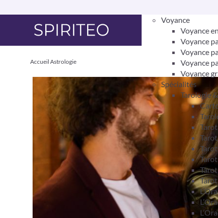
Voyance
Voyance en
Voyance pa
Voyance pa
Accueil
Astrologie
Voyance pa
Voyance gr
Spécialités
Tarologie 
Carto
Tarol
Taro
Tarot
Tarot
Tarot
Tarot
Tarot
L’Ora
L’Ora
L’Ora