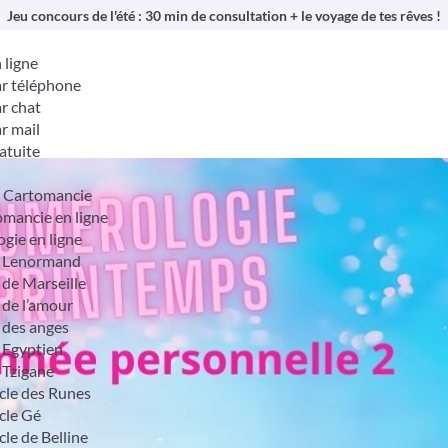
Jeu concours de l'été : 30 min de consultation + le voyage de tes rêves !
 ligne
r téléphone
r chat
r mail
atuite
& Cartomancie
mancie en ligne
ogie en ligne
t Lenormand
 de Marseille
 de l’amour
 des anges
 Egyptien
 Tzigane
cle des Runes
cle Gé
cle de Belline