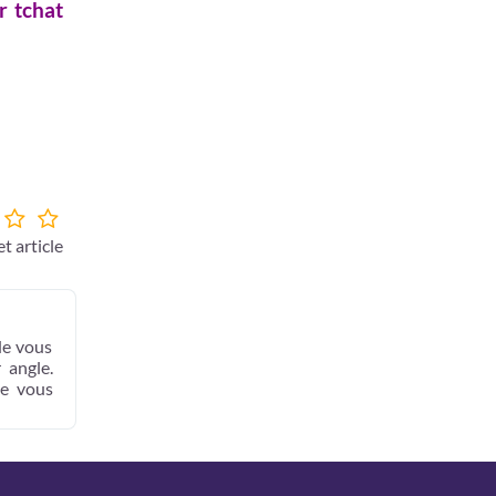
r tchat
t article
de vous
 angle.
ue vous