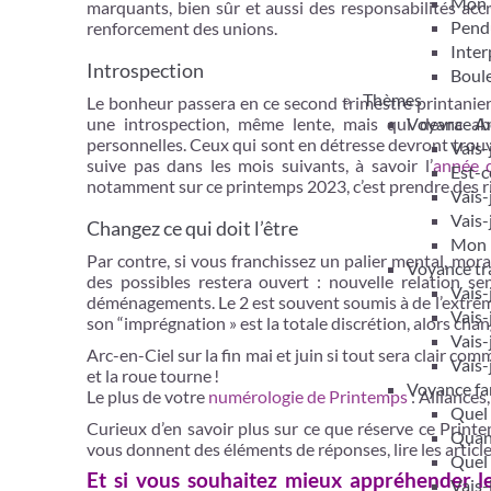
Mon 
marquants, bien sûr et aussi des responsabilités accr
Pendu
renforcement des unions.
Inter
Introspection
Boule
Thèmes
Le bonheur passera en ce second trimestre printanier 
Voyance A
une introspection, même lente, mais qui devra abo
personnelles. Ceux qui sont en détresse devront trouve
Vais-
suive pas dans les mois suivants, à savoir l’
année q
Est-c
notamment sur ce printemps 2023, c’est prendre des ris
Vais-
Vais-
Changez ce qui doit l’être
Mon m
Par contre, si vous franchissez un palier mental, mora
Voyance tra
des possibles restera ouvert : nouvelle relation se
Vais-
déménagements. Le 2 est souvent soumis à de l’extrême 
Vais-
son “imprégnation » est la totale discrétion, alors chan
Vais-
Arc-en-Ciel sur la fin mai et juin si tout sera clair c
Vais-
et la roue tourne !
Voyance fam
Le plus de votre
numérologie de Printemps
: Alliances,
Quel 
Curieux d’en savoir plus sur ce que réserve ce Prin
Quand
vous donnent des éléments de réponses, lire les articl
Quel 
Et si vous souhaitez mieux appréhender l
Vais-