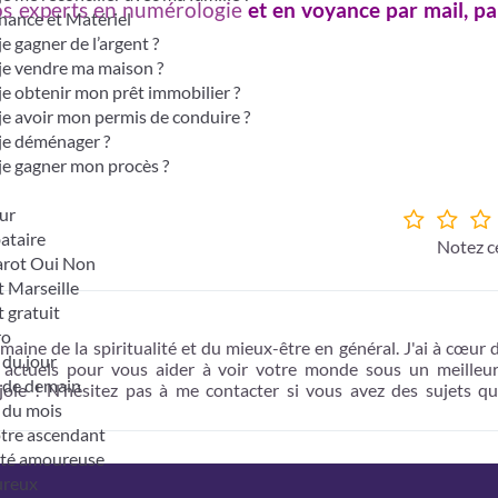
s experts en numérologie
et en voyance par mail, pa
nance et Matériel
je gagner de l’argent ?
je vendre ma maison ?
je obtenir mon prêt immobilier ?
je avoir mon permis de conduire ?
je déménager ?
je gagner mon procès ?
ur
bataire
Notez ce
tarot Oui Non
t Marseille
t gratuit
ro
maine de la spiritualité et du mieux-être en général. J'ai à cœur 
du jour
t actuels pour vous aider à voir votre monde sous un meilleur
 de demain
 joie ! N’hésitez pas à me contacter si vous avez des sujets q
 du mois
otre ascendant
ité amoureuse
ureux