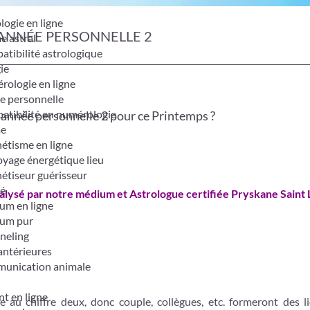
logie en ligne
’ANNÉE PERSONNELLE 2
e astral
tibilité astrologique
ie
ologie en ligne
e personnelle
tibilité en numérologie
n année personnelle 2 pour ce Printemps ?
me
étisme en ligne
yage énergétique lieu
étiseur guérisseur
é
alysé par notre médium et Astrologue certifiée Pryskane Saint 
um en ligne
um pur
neling
antérieures
unication animale
t en ligne
 au chiffre deux, donc couple, collègues, etc. formeront des li