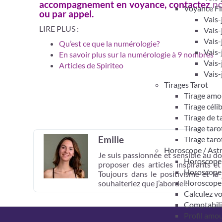
accompagnement en voyance, contactez
no
Voyance Fi
ou par appel.
Vais-
LIRE PLUS :
Vais-
Vais-
Qu’est ce que la numérologie?
Vais-
En savoir plus sur la numérologie à 9 nombres
Vais-
Articles de Spiriteo
Vais-
Tirages Tarot
Tirage amo
Tirage céli
Tirage de 
Tirage taro
Emilie
Tirage taro
Horoscope / Ast
Je suis passionnée et sensible au do
Horoscope 
proposer des articles inspirants e
Horoscope
Toujours dans le positivisme et la
Horoscope
souhaiteriez que j’aborde !
Calculez v
Comptabil
Profil amo