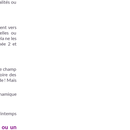
alités ou
ment vers
elles ou
la ne les
née 2 et
 le champ
oire des
de ! Mais
dynamique
intemps
s ou un