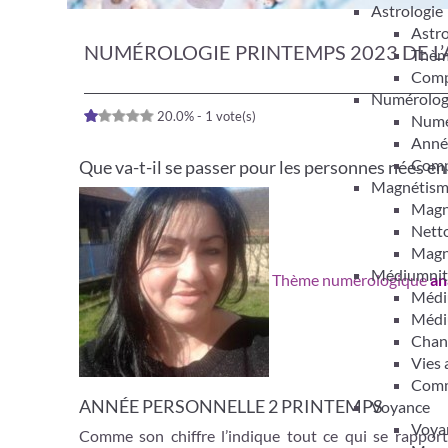
Astrologie
Astro
NUMÉROLOGIE PRINTEMPS 2023 DE L
Thèm
Compa
Numérolog
20.0% - 1 vote(s)
Numér
Anné
Compa
Que va-t-il se passer pour les personnes nées e
Magnétis
Magn
Netto
Magn
Médiumnit
Thème numérologique
an
Médi
Médi
Chan
Vies 
Comm
ANNÉE PERSONNELLE 2 PRINTEMPS
Voyance
Voyan
Comme son chiffre l’indique tout ce qui se rapporte