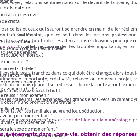
avenir
ues: foyer, relations sentimentales sur le devant de la scène, du
le divinatoire
prétation des rêves
 de cristal
par celles et ceux qui sauront se prendre en main, d’aller réelle
mour et Sentiment
utir à un résultat, que ce soit dans les actions professionn
r le moyen de fuir toutes les altercations et divisions pour que ce
je trouver l’amour ?
ui suit
. En effet, ne pas régler les troubles importants, en an
e que mon conjoint est infidèle ?
ques de s’enliser.
je récupérer mon ex ?
je me marier ?
ari est-il fidèle ?
l, en clair, vous tranchez dans ce qui doit être changé, alors tout
vail et carrière
ntimentale importante, créativité, relance ou nouveau projet, v
je trouver un emploi ?
lenteur, mais quand il se redresse, il barre la route à tout le mon
je avoir mon CDI ?
gez, mais soyez secret ! chut !!
je réussir mon examen ?
omme ses couleurs ! Des échanges, des grands élans, vers un climat 
je obtenir une promotion au travail ?
ille et enfant
 profits, vérités familiales au grand jour, séduction.
avenir pour mon enfant ?
temps pour vos proches? nos
articles de blog sur la numérologie
pr
 vais-je tomber enceinte ?
es
sera le sexe de mon enfant ?
es évènements dans votre vie, obtenir des réponse
je me réconcilier avec ma famille ?