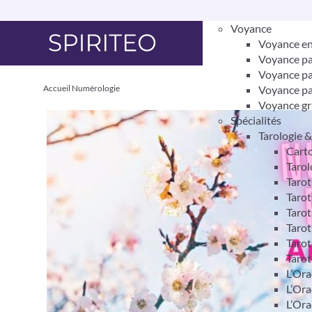
Voyance
Voyance en
Voyance pa
Voyance pa
Accueil
Numérologie
Voyance pa
Voyance gr
Spécialités
Tarologie 
Carto
Tarol
Taro
Tarot
Tarot
Tarot
Tarot
Tarot
L’Ora
L’Ora
L’Ora