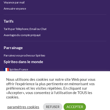
Voyance par mail
Annuaire voyance
Tarifs
Tarifs par Téléphone, Email ou Chat
Avantages du compte prépayé
Parrainage
Parrainez vos proches sur Spiriteo
Spiriteo dans le monde
Spiriteo France
Spiriteo Belgique
Nous utilisons des cookies sur notre site Web pour vous
Spiriteo Luxembourg
offrir l'expérience la plus pertinente en mémorisant vos
Spiriteo Suisse
préférences et les visites répétées. En cliquant sur
«Accepter», vous consentez à l'utilisation de TOUS les
Spiriteo Canada
cookies.
paramètres cookies
REFUSER
ACCEPTER