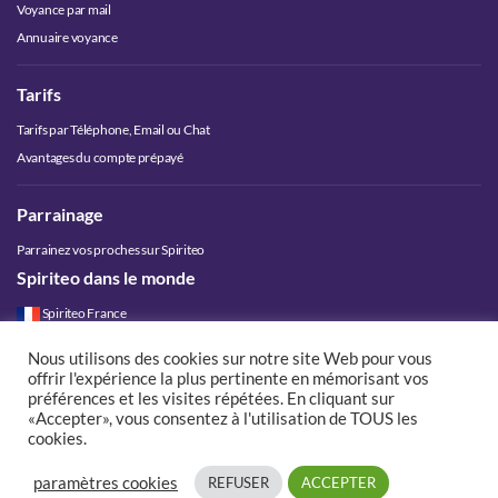
Voyance par mail
Annuaire voyance
Tarifs
Tarifs par Téléphone, Email ou Chat
Avantages du compte prépayé
Parrainage
Parrainez vos proches sur Spiriteo
Spiriteo dans le monde
Spiriteo France
Spiriteo Belgique
Nous utilisons des cookies sur notre site Web pour vous
Spiriteo Luxembourg
offrir l'expérience la plus pertinente en mémorisant vos
Spiriteo Suisse
préférences et les visites répétées. En cliquant sur
«Accepter», vous consentez à l'utilisation de TOUS les
Spiriteo Canada
cookies.
paramètres cookies
REFUSER
ACCEPTER