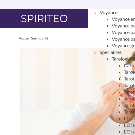
Voyance
Voyance en
Voyance pa
Voyance pa
Accueil
Spiritualité
Voyance pa
Voyance gr
Spécialités
Tarologie 
Carto
Tarol
Taro
Tarot
Tarot
Tarot
Tarot
Tarot
L’Ora
L’Ora
L’Ora