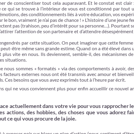
de conscientiser tout cela auparavant. Et le constat est clair 
e ce qui se trouve à l’intérieur de vous est conditionné par tout 
s émotions, des conditionnements liés à votre éducation, vos expéri
 le bon, vraiment je n’ai pas de chance ! » L’histoire d’une jeune 
pectent pas (trahison, peu d’intérêt pour sa personne…). Pourtant
attirer l’attention de son partenaire et d’attendre désespérémen
 engendrés par cette situation. On peut imaginer que cette femme
, peut-être même sans grande estime. Quand on a été élevé dans 
t plus vite en nous. Ils deviennent, semble-il, des mécanismes d
es situations.
 que nous sommes « formatés » via des comportements à avoir, des
 facteurs externes nous ont été transmis avec amour et bienveill
. Ces besoins que vous avez exprimés tout à l’heure par écrit.
ns qui ne vous conviennent plus pour enfin accueillir ce nouvel 
lace actuellement dans votre vie pour vous rapprocher le
es actions, des hobbies, des choses que vous adorez fai
ut ce qui vous procure de la joie.
té à exposer noir sur blanc un plan d’action (peur, sentiment d’êtr