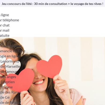
Jeu concours de l'été : 30 min de consultation + le voyage de tes rêves !
 ligne
r téléphone
r chat
r mail
atuite
& Cartomancie
mancie en ligne
ogie en ligne
t Lenormand
 de Marseille
 de l’amour
 des anges
 Egyptien
 Tzigane
cle des Runes
cle Gé
cle de Belline