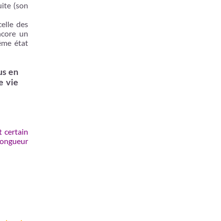
uite (son
elle des
encore un
même état
us en
e vie
t certain
 longueur