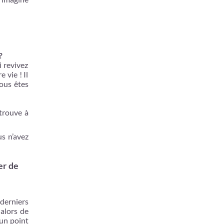
?
 revivez
 vie ! Il
vous êtes
 trouve à
s n’avez
er de
 derniers
 alors de
 un point