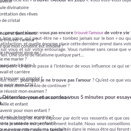
avenir
le divinatoire
prétation des rêves
 de cristal
e :
pourquoi n’avez-vous pas encore
trouvé l’amour
de votre vie 
mour et Sentiment
e âme sœur, qui peut-être ne « tombez jamais sur le bon » ou qui
je trouver l’amour ?
isfaction, et quelle énorme place cette dernière prend dans votre
e que mon conjoint est infidèle ?
t sur vous et sur votre entourage. Vous ruminer sans cesse que 
je récupérer mon ex ?
rien. Une sorte de fatalisme quelque part…
je me marier ?
ari est-il fidèle ?
l point ce qui se passe à l’intérieur de vous influence ce qui se
vail et carrière
je trouver un emploi ?
lus haut :
pourquoi je ne trouve pas l’amour
? Qu’est-ce que vou
je avoir mon CDI ?
pu vous donner envie de continuer ?
je réussir mon examen ?
on. Détendez-vous et accordez-vous 5 minutes pour essay
je obtenir une promotion au travail ?
t.
ille et enfant
avenir pour mon enfant ?
 vais-je tomber enceinte ?
vez beaucoup de mal à exposer par écrit vos ressentis et que ces
sera le sexe de mon enfant ?
ent le problème est profondément installé. Nous vous conseillons
que ou par nos mediums spécialisés dans le mieux être qui feront
je me réconcilier avec ma famille ?