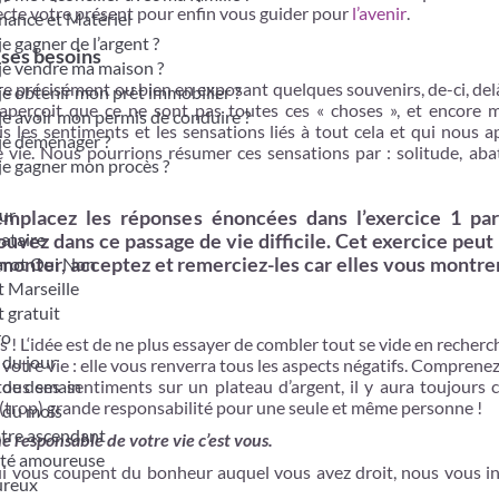
ecte votre présent pour enfin vous guider pour
l’avenir
.
nance et Matériel
je gagner de l’argent ?
 ses besoins
je vendre ma maison ?
e précisément ou bien en exposant quelques souvenirs, de-ci, del
je obtenir mon prêt immobilier ?
aperçoit que ce ne sont pas toutes ces « choses », et encore 
je avoir mon permis de conduire ?
s les sentiments et les sensations liés à tout cela et qui nous 
je déménager ?
 vie. Nous pourrions résumer ces sensations par : solitude, aba
je gagner mon procès ?
ur
remplacez les réponses énoncées dans l’exercice 1 pa
bataire
vez dans ce passage de vie difficile. Cet exercice peut 
tarot Oui Non
remonter, acceptez et remerciez-les car elles vous montre
t Marseille
t gratuit
ro
 ! L‘idée est de ne plus essayer de combler tout se vide en recher
du jour
 votre vie : elle vous renverra tous les aspects négatifs. Comprenez
 de demain
us ses sentiments sur un plateau d’argent, il y aura toujours c
e (trop) grande responsabilité pour une seule et même personne !
 du mois
otre ascendant
e responsable de votre vie c’est vous.
ité amoureuse
i vous coupent du bonheur auquel vous avez droit, nous vous in
ureux