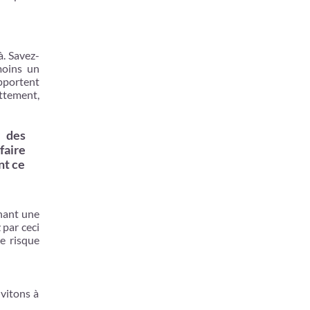
à. Savez-
moins un
apportent
ttement,
r des
faire
nt ce
chant une
 par ceci
e risque
vitons à