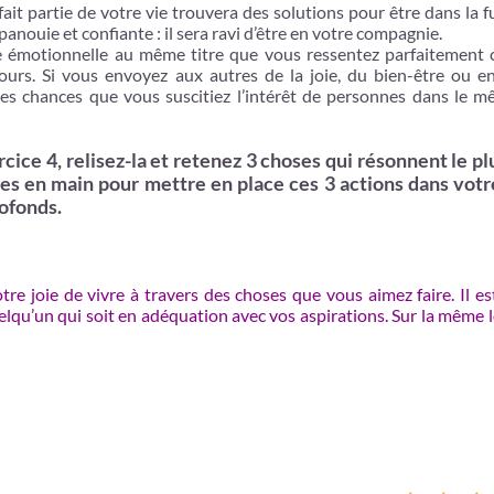
it partie de votre vie trouvera des solutions pour être dans la f
anouie et confiante : il sera ravi d’être en votre compagnie.
e émotionnelle au même titre que vous ressentez parfaitement c
s jours. Si vous envoyez aux autres de la joie, du bien-être ou 
rtes chances que vous suscitiez l’intérêt de personnes dans le 
rcice 4, relisez-la et retenez 3 choses qui résonnent le pl
es en main pour mettre en place ces 3 actions dans votr
rofonds.
e joie de vivre à travers des choses que vous aimez faire. Il es
elqu’un qui soit en adéquation avec vos aspirations. Sur la même