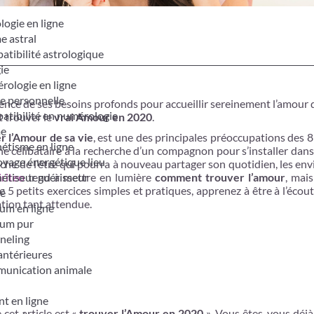
logie en ligne
e astral
tibilité astrologique
ie
ologie en ligne
e personnelle
ce de ses besoins profonds pour accueillir sereinement l’amour d
tibilité en numérologie
 trouver le
vrai Amour en 2020
.
me
 l’Amour de sa vie
, est une des principales préoccupations des 8
étisme en ligne
ne célibataire à la recherche d’un compagnon pour s’installer dans 
yage énergétique lieu
rche de l’être qui pourra à nouveau partager son quotidien, les envi
étiseur guérisseur
iriteo
tend à mettre en lumière
comment trouver l’amour
, mai
e 5 petits exercices simples et pratiques, apprenez à être à l’écou
é
ation tant attendue.
um en ligne
um pur
neling
antérieures
unication animale
t en ligne
e cet article est «
trouver l’Amour en 2020
». Vous êtes-vous déjà