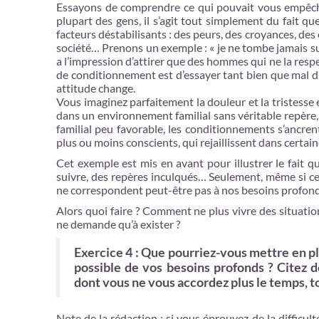
Essayons de comprendre ce qui pouvait vous empêcher 
plupart des gens, il s’agit tout simplement du fait qu
facteurs déstabilisants : des peurs, des croyances, de
société… Prenons un exemple : « je ne tombe jamais sur
a l’impression d’attirer que des hommes qui ne la res
de conditionnement est d’essayer tant bien que mal d’
attitude change.
Vous imaginez parfaitement la douleur et la tristesse
dans un environnement familial sans véritable repère
familial peu favorable, les conditionnements s’ancren
plus ou moins conscients, qui rejaillissent dans certain
Cet exemple est mis en avant pour illustrer le fait
suivre, des repères inculqués… Seulement, même si ces
ne correspondent peut-être pas à nos besoins profonds
Alors quoi faire ? Comment ne plus vivre des situatio
ne demande qu’à exister ?
Exercice 4 : Que pourriez-vous mettre en p
possible de vos besoins profonds ? Citez d
dont vous ne vous accordez plus le temps, to
Note de la rédaction : si vous éprouvez de la difficul