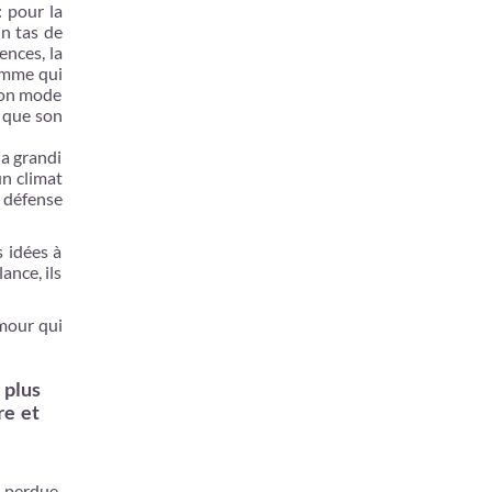
: pour la
un tas de
ences, la
femme qui
 son mode
t que son
 a grandi
un climat
e défense
 idées à
ance, ils
amour qui
 plus
re et
e perdue,