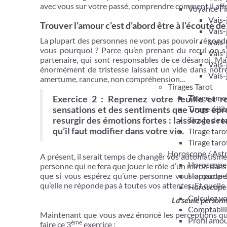
avec vous sur votre passé, comprendre comment il aff
Voyance Fi
Vais-
Trouver l’amour c’est d’abord être à l’écoute de
Vais-
La plupart des personnes ne vont pas pouvoir répondr
Vais-
vous pourquoi ? Parce qu’en prenant du recul on s’
Vais-
partenaire, qui sont responsables de ce désarroi. Mai
Vais-
énormément de tristesse laissant un vide dans notre
Vais-
amertume, rancune, non compréhension…
Tirages Tarot
Tirage amo
Exercice 2 : Reprenez votre feuille et 
Tirage céli
sensations et des sentiments que vous éprou
Tirage de 
resurgir des émotions fortes : laissez-les 
qu’il faut modifier dans votre vie.
Tirage taro
Tirage taro
Horoscope / Ast
A présent, il serait temps de changer vos automatismes
Horoscope 
personne qui ne fera que jouer le rôle d’un miroir dans
Horoscope
que si vous espérez qu’une personne vous apporte to
qu’elle ne réponde pas à toutes vos attentes. Et quell
Horoscope
Calculez v
La seule personn
Comptabil
Maintenant que vous avez énoncé les perceptions qu
Profil amo
ème
faire ce 3
exercice :