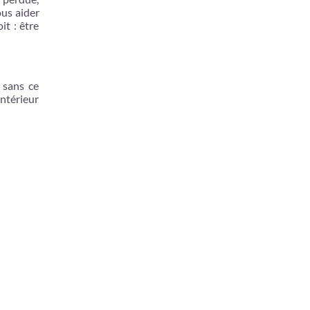
ous aider
t : être
x sans ce
intérieur