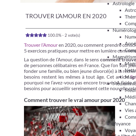
Astrologie
Astro
TROUVER L’AMOUR EN 2020
Thèm
Compa
Numérolog
100.0% - 2 vote(s)
Numér
Anné
Trouver l’Amour
en 2020, ou comment prendre conscien
Compa
5 exercices pratiques pour mettre en lumière comment
Magnétis
La question de l’Amour, dans le sens
comment trouver
Magn
de personnes célibataires en France. Que l’on soit jeu
Netto
fonder une famille, ou bien jeune divorcé(e) à la reche
Magn
besoins restent les mêmes à tout âge. Cet article
Sp
pourquoi ne l’avez-vous pas encore trouvé ! A l’aide d
Médiumnit
besoins pour accueillir sereinement cette nouvelle rel
Médi
Médi
Comment trouver le vrai amour pour 2020
Chan
Vies 
Comm
Voyance
Voyan
Le titre d