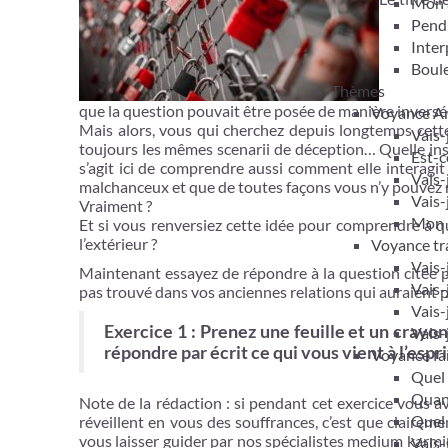
Mon 
Pendu
Inter
Boule
Thèmes
que la question pouvait être posée de manière inversé
Voyance A
Mais alors, vous qui cherchez depuis longtemps cett
Vais-
toujours les mêmes scenarii de déception… Quelle insat
Est-c
s’agit ici de comprendre aussi comment elle interagi
Vais-
malchanceux et que de toutes façons vous n’y pouvez 
Vais-
Vraiment ?
Mon m
Et si vous renversiez cette idée pour comprendre à que
l’extérieur ?
Voyance tra
Vais-
Maintenant essayez de répondre à la question citée p
Vais-
pas trouvé dans vos anciennes relations qui auraient 
Vais-
Exercice 1 : Prenez une feuille et un cray
Vais-
répondre par écrit ce qui vous vient à l’espri
Voyance fam
Quel 
Quand
Note de la rédaction : si pendant cet exercice vous a
Quel 
réveillent en vous des souffrances, c’est que clairem
vous laisser guider par nos spécialistes medium karmi
Vais-