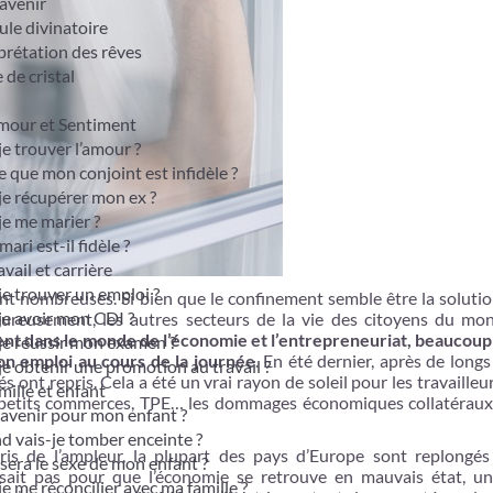
avenir
le divinatoire
prétation des rêves
 de cristal
mour et Sentiment
je trouver l’amour ?
e que mon conjoint est infidèle ?
je récupérer mon ex ?
je me marier ?
ari est-il fidèle ?
vail et carrière
je trouver un emploi ?
ont nombreuses. Si bien que le confinement semble être la soluti
je avoir mon CDI ?
ureusement, les autres secteurs de la vie des citoyens du mo
t dans le monde de l’économie et l’entrepreneuriat, beaucoup
je réussir mon examen ?
on emploi au cours de la journée
. En été dernier, après de long
je obtenir une promotion au travail ?
s ont repris. Cela a été un vrai rayon de soleil pour les travaille
ille et enfant
 petits commerces, TPE… les dommages économiques collatéraux 
avenir pour mon enfant ?
 vais-je tomber enceinte ?
is de l’ampleur, la plupart des pays d’Europe sont replongés
sera le sexe de mon enfant ?
sait pas pour que l’économie se retrouve en mauvais état, u
je me réconcilier avec ma famille ?