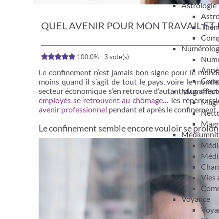
Astrologie
Astro
QUEL AVENIR POUR MON TRAVAIL ET
Thèm
Compa
Numérolog
100.0% - 3 vote(s)
Numér
Anné
Le confinement n’est jamais bon signe pour le monde 
Compa
moins quand il s’agit de tout le pays, voire le mond
secteur économique s’en retrouve d’autant plus affecté
Magnétis
employés se retrouvent au chômage
… les répercussi
Magn
avenir professionnel
pendant et après le confinement.
Netto
Magn
Le confinement semble encore vouloir se prolong
Médiumnit
Médi
Médi
Chan
Vies 
Comm
Voyance
Voyan