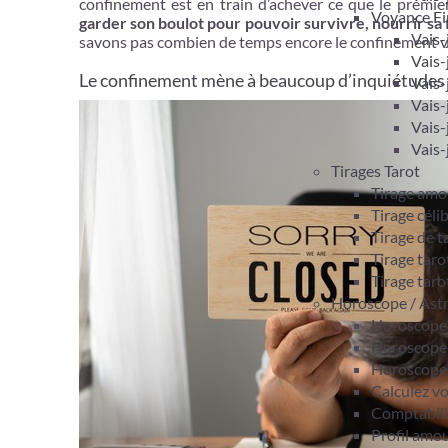
confinement est en train d’achever ce que le premier
Voyance Fi
garder son boulot pour pouvoir survivre, nourrir sa f
Vais-
savons pas combien de temps encore le confinement va 
Vais-
Le confinement mène à beaucoup d’inquiétudes po
Vais-
Vais-
Vais-
Vais-
Tirages Tarot
Tirage amo
Tirage céli
Tirage de 
Tirage taro
Tirage taro
Horoscope / Ast
Horoscope 
Horoscope
Horoscope
Calculez v
Comptabil
Profil amo