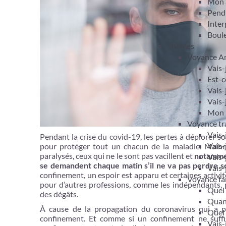
Mon 
Pendu
Inter
Boule
Thèmes
Voyance A
Vais-
Est-c
Vais-
Vais-
Mon m
Voyance tra
Vais-
Pendant la crise du covid-19, les pertes à déplorer s
Vais-
pour protéger tout un chacun de la maladie. Malhe
paralysés, ceux qui ne le sont pas vacillent et
notammen
Vais-
se demandent chaque matin s’il ne va pas perdre s
Vais-
confinement, un espoir est apparu et certaines activité
Voyance fam
pour d’autres professions, comme les indépendants,
Quel 
des dégâts.
Quand
À cause de la propagation du coronavirus qui a pr
Quel 
confinement. Et comme si un confinement ne suffi
Vais-