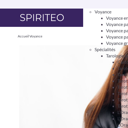
Voyance
Voyance en
Voyance pa
Voyance pa
Accueil
Voyance
Voyance pa
Voyance gr
Spécialités
Tarologie 
Carto
Tarol
Taro
Tarot
Tarot
Tarot
Tarot
Tarot
L’Ora
L’Ora
L’Ora