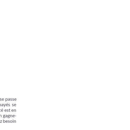
se passe
payés se
té est en
on gagne-
z besoin