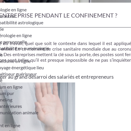
logie en ligne
 ENTREPRISE PENDANT LE CONFINEMENT ?
e astral
tibilité astrologique
ie
ologie en ligne
e personnelle
du travail, quel que soit le contexte dans lequel il est appliqu
tibilité en numérologie
e entier. En ce moment de crise sanitaire mondiale due au corona
. Des entreprises mettent la clé sous la porte, des postes sont fe
me
ons sont telles qu’il est presque impossible de ne pas s’inquiéte
étisme en ligne
yage énergétique lieu
étiseur guérisseur
er au grand désarroi des salariés et entrepreneurs
é
um en ligne
um pur
neling
antérieures
unication animale
t en ligne