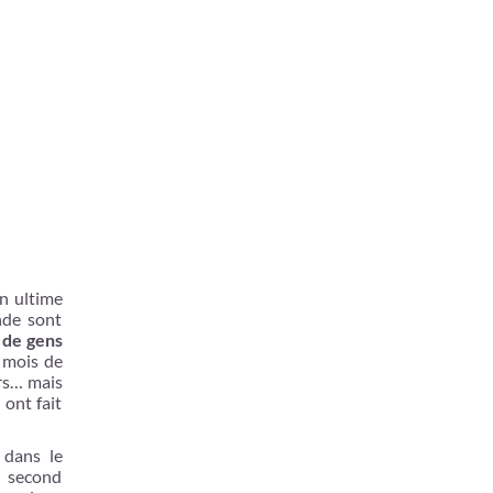
on ultime
nde sont
 de gens
s mois de
urs… mais
ont fait
 dans le
n second