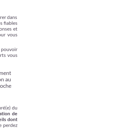
rer dans
s fiables
onses et
our vous
z pouvoir
rts vous
ement
on au
roche
uré(e) du
ation de
ils dont
e perdez