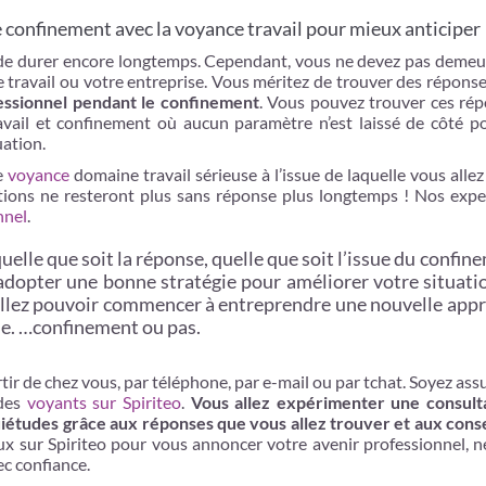
 confinement avec la voyance travail pour mieux anticiper
 de durer encore longtemps. Cependant, vous ne devez pas demeu
e travail ou votre entreprise. Vous méritez de trouver des réponse
essionnel pendant le confinement
. Vous pouvez trouver ces rép
ravail et confinement où aucun paramètre n’est laissé de côté p
uation.
ne
voyance
domaine travail sérieuse à l’issue de laquelle vous alle
estions ne resteront plus sans réponse plus longtemps ! Nos expe
nnel
.
uelle que soit la réponse, quelle que soit l’issue du confin
adopter une bonne stratégie pour améliorer votre situati
s allez pouvoir commencer à entreprendre une nouvelle app
le. …confinement ou pas.
rtir de chez vous, par téléphone, par e-mail ou par tchat. Soyez ass
 des
voyants sur Spiriteo
.
Vous allez expérimenter une consult
uiétudes grâce aux réponses que vous allez trouver et aux conse
ux sur Spiriteo pour vous annoncer votre avenir professionnel, n
ec confiance.