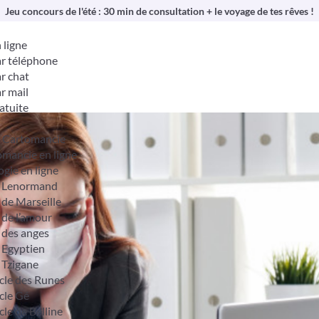
Jeu concours de l'été : 30 min de consultation + le voyage de tes rêves !
 ligne
r téléphone
r chat
r mail
atuite
& Cartomancie
mancie en ligne
ogie en ligne
t Lenormand
 de Marseille
 de l’amour
 des anges
 Egyptien
 Tzigane
cle des Runes
cle Gé
cle de Belline