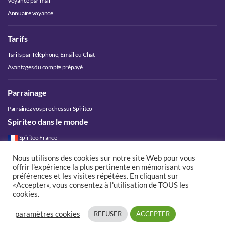
Voyance par mail
Annuaire voyance
Tarifs
Tarifs par Téléphone, Email ou Chat
Avantages du compte prépayé
Parrainage
Parrainez vos proches sur Spiriteo
Spiriteo dans le monde
Spiriteo France
Spiriteo Belgique
Nous utilisons des cookies sur notre site Web pour vous
Spiriteo Luxembourg
offrir l'expérience la plus pertinente en mémorisant vos
Spiriteo Suisse
préférences et les visites répétées. En cliquant sur
«Accepter», vous consentez à l'utilisation de TOUS les
Spiriteo Canada
cookies.
paramètres cookies
REFUSER
ACCEPTER