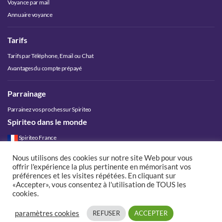
Voyance par mail
Annuaire voyance
Tarifs
Tarifs par Téléphone, Email ou Chat
Avantages du compte prépayé
Parrainage
Parrainez vos proches sur Spiriteo
Spiriteo dans le monde
Spiriteo France
Spiriteo Belgique
Nous utilisons des cookies sur notre site Web pour vous
Spiriteo Luxembourg
offrir l'expérience la plus pertinente en mémorisant vos
Spiriteo Suisse
préférences et les visites répétées. En cliquant sur
«Accepter», vous consentez à l'utilisation de TOUS les
Spiriteo Canada
cookies.
paramètres cookies
REFUSER
ACCEPTER