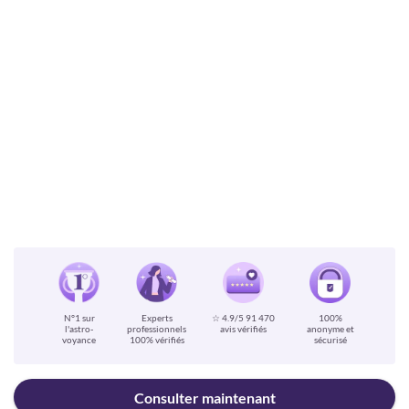
N°1 sur
Experts
☆ 4.9/5
91 470
100%
l'astro-
professionnels
avis vérifiés
anonyme et
voyance
100% vérifiés
sécurisé
Consulter maintenant