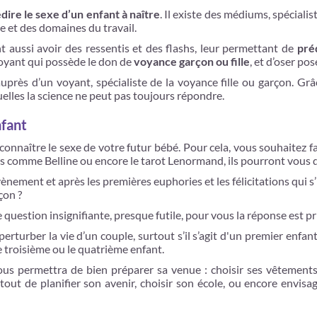
dire le sexe d’un enfant à naître
. Il existe des médiums, spécialis
e et des domaines du travail.
 aussi avoir des ressentis et des flashs, leur permettant de
pré
voyant qui possède le don de
voyance garçon ou fille
, et d’oser pos
uprès d’un voyant, spécialiste de la voyance fille ou garçon. G
lles la science ne peut pas toujours répondre.
nfant
onnaître le sexe de votre futur bébé. Pour cela, vous souhaitez fa
ires comme Belline ou encore le tarot Lenormand, ils pourront vous
ènement et après les premières euphories et les félicitations qui 
çon ?
e question insignifiante, presque futile, pour vous la réponse est p
turber la vie d’un couple, surtout s’il s’agit d'un premier enfant. 
le troisième ou le quatrième enfant.
 vous permettra de bien préparer sa venue : choisir ses vêtements
ut de planifier son avenir, choisir son école, ou encore envisage