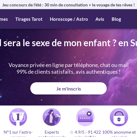
Jeu concours de l'été : 30 min de consultation + le voyage de tes rêves !
mes
Tirages Tarot
Horoscope / Astro
Avis
Blog
 sera le sexe de mon enfant ? en S
Voyance privée en ligne par téléphone, chat ou mail
99% de clients satisfaits, avis authentiques !
Je m'inscris
N°1 sur l'astro-
Experts
☆ 4.9/5
-
91 422
100% anonyme et