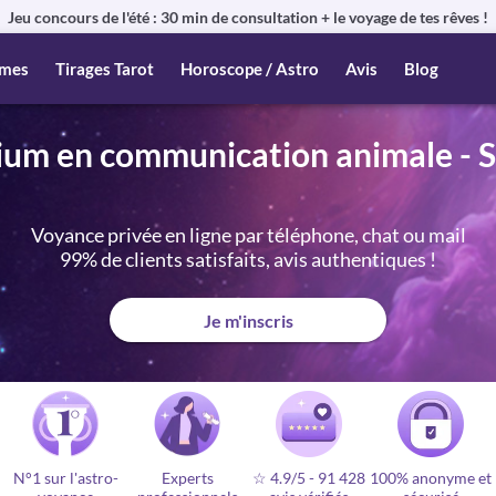
Jeu concours de l'été : 30 min de consultation + le voyage de tes rêves !
mes
Tirages Tarot
Horoscope / Astro
Avis
Blog
um en communication animale - S
Voyance privée en ligne par téléphone, chat ou mail
99% de clients satisfaits, avis authentiques !
Je m'inscris
N°1 sur l'astro-
Experts
☆ 4.9/5
-
91 428
100% anonyme et