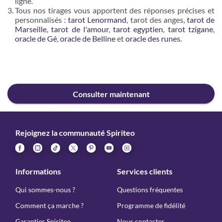
ligne.
Tous nos tirages vous apportent des réponses précises et
personnalisés :
tarot Lenormand
, tarot des anges,
tarot de
Marseille
,
tarot de l'amour
,
tarot egyptien
,
tarot tzigane
,
oracle de Gé
,
oracle de Belline
et
oracle des runes
.
Consulter maintenant
Rejoignez la communauté Spiriteo
Informations
Services clients
Qui sommes-nous ?
Questions fréquentes
Comment ça marche ?
Programme de fidélité
Garanties Spiriteo
Nous contacter