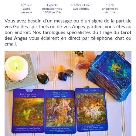
N°1 sur
Experts
☆ 4.9/5
91 470
100%
l'astro-
professionnels
avis vérifiés
anonyme et
voyance
100% vérifiés
sécurisé
Vous avez besoin d'un message ou d'un signe de la part de
vos Guides spirituels ou de vos Anges-gardien, vous êtes au
bon endroit. Nos tarologues spécialistes du tirage du
tarot
des Anges
vous éclairent en direct par téléphone, chat ou
email.
Je m'inscris