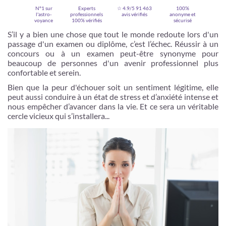
N°1 sur
Experts
☆ 4.9/5
91 463
100%
l'astro-
professionnels
avis vérifiés
anonyme et
voyance
100% vérifiés
sécurisé
S’il y a bien une chose que tout le monde redoute lors d'un
passage d'un examen ou diplôme, c’est l’échec. Réussir à un
concours ou à un examen peut-être synonyme pour
beaucoup de personnes d'un avenir professionnel plus
confortable et serein.
Bien que la peur d'échouer soit un sentiment légitime, elle
peut aussi conduire à un état de stress et d’anxiété intense et
nous empêcher d’avancer dans la vie. Et ce sera un véritable
cercle vicieux qui s’installera...
Je m'inscris