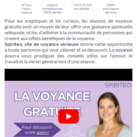
N°1 sur
Experts
☆ 4.9/5
91 433
100%
l'astro-
professionnels
avis vérifiés
anonyme et
voyance
100% vérifiés
sécurisé
Pour les sceptiques et les curieux, les séances de voyance
gratuite sont un moyen de leur offrir une guidance spirituelle
adéquate, et/ou d’adhérer à la communauté de personnes qui
croient aux effets bénéfiques de la voyance.
Spiriteo, site de voyance sérieuse
donne cette opportunité
à toute personne qui veut s’élever et se découvrir. La
voyance
pourra vous prodiguer des conseils utiles sur l'amour, le
travail et la vie en général lors d'une séance.
Je m'inscris