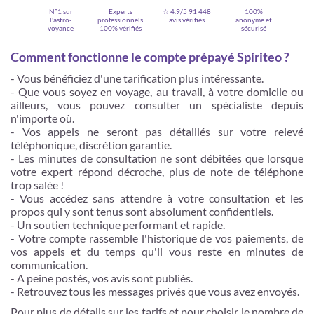
N°1 sur
Experts
☆ 4.9/5
91 448
100%
l'astro-
professionnels
avis vérifiés
anonyme et
voyance
100% vérifiés
sécurisé
Comment fonctionne le compte prépayé Spiriteo ?
- Vous bénéficiez d'une tarification plus intéressante.
- Que vous soyez en voyage, au travail, à votre domicile ou
ailleurs, vous pouvez consulter un spécialiste depuis
n'importe où.
- Vos appels ne seront pas détaillés sur votre relevé
téléphonique, discrétion garantie.
- Les minutes de consultation ne sont débitées que lorsque
votre expert répond décroche, plus de note de téléphone
Je m'inscris
trop salée !
- Vous accédez sans attendre à votre consultation et les
propos qui y sont tenus sont absolument confidentiels.
- Un soutien technique performant et rapide.
- Votre compte rassemble l'historique de vos paiements, de
vos appels et du temps qu'il vous reste en minutes de
communication.
- A peine postés, vos avis sont publiés.
- Retrouvez tous les messages privés que vous avez envoyés.
Pour plus de détails sur les tarifs et pour choisir le nombre de