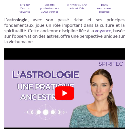
N°1 sur
Experts
☆ 4.9/5
91 470
100%
l'astro-
professionnels
avis vérifiés
anonyme et
voyance
100% vérifiés
sécurisé
L'
astrologie
, avec son passé riche et ses principes
fondamentaux, joue un rôle important dans la culture et la
spiritualité. Cette ancienne discipline liée à la
voyance
, basée
sur l'observation des astres, offre une perspective unique sur
la vie humaine.
Je m'inscris