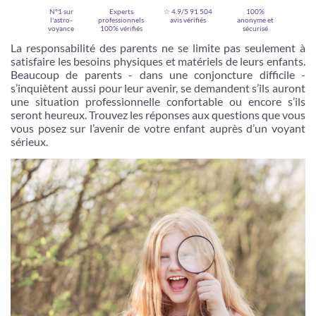
N°1 sur
Experts
☆ 4.9/5
91 504
100%
l'astro-
professionnels
avis vérifiés
anonyme et
voyance
100% vérifiés
sécurisé
La responsabilité des parents ne se limite pas seulement à
satisfaire les besoins physiques et matériels de leurs enfants.
Beaucoup de parents - dans une conjoncture difficile -
s’inquiètent aussi pour leur avenir, se demandent s’ils auront
une situation professionnelle confortable ou encore s’ils
seront heureux. Trouvez les réponses aux questions que vous
vous posez sur l’avenir de votre enfant auprès d’un voyant
sérieux.
Je m'inscris