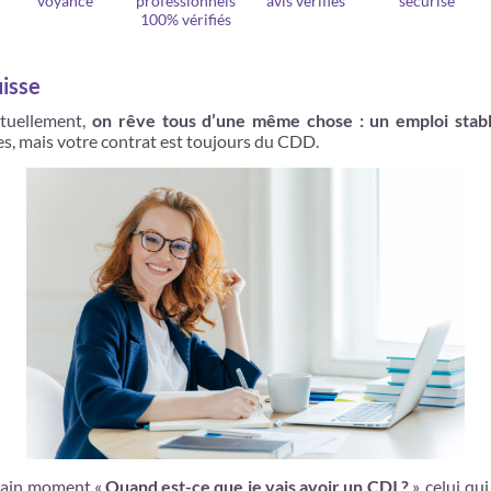
voyance
professionnels
avis vérifiés
sécurisé
100% vérifiés
uisse
ctuellement,
on rêve tous d’une même chose : un emploi stab
s, mais votre contrat est toujours du CDD.
rtain moment «
Quand est-ce que je vais avoir un CDI ?
», celui qu