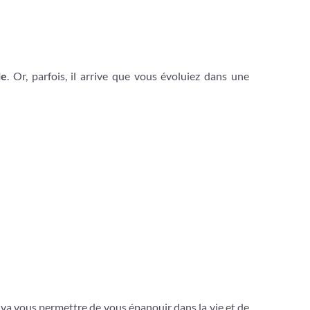
le
. Or, parfois, il arrive que vous évoluiez dans une
i va vous permettre de vous épanouir dans la vie et de