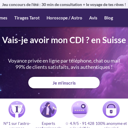
Jeu concours de l'été : 30 min de consultation + le voyage de tes rêves !
mes
Tirages Tarot
Horoscope / Astro
Avis
Blog
Vais-je avoir mon CDI ? en Suisse
Voyance privée en ligne par téléphone, chat ou mail
99% de clients satisfaits, avis authentiques !
Je m'inscris
N°1 sur l'astro-
Experts
☆ 4.9/5
-
91 428
100% anonyme et