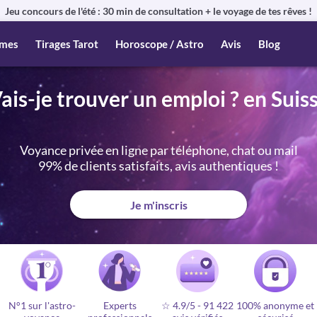
Jeu concours de l'été : 30 min de consultation + le voyage de tes rêves !
mes
Tirages Tarot
Horoscope / Astro
Avis
Blog
ais-je trouver un emploi ? en Suis
Voyance privée en ligne par téléphone, chat ou mail
99% de clients satisfaits, avis authentiques !
Je m'inscris
N°1 sur l'astro-
Experts
☆ 4.9/5
-
91 422
100% anonyme et