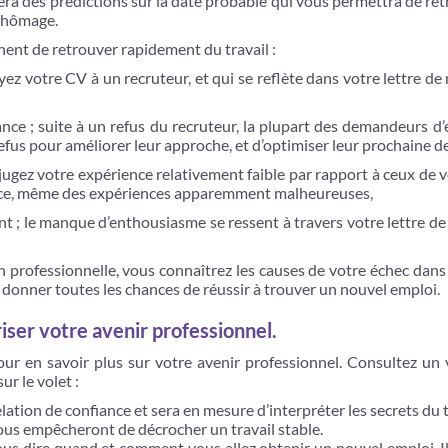
era des prédictions sur la date probable qui vous permettra de re
 chômage.
ent de retrouver rapidement du travail :
yez votre CV à un recruteur, et qui se reflète dans votre lettre d
rance ; suite à un refus du recruteur, la plupart des demandeurs d’
 refus pour améliorer leur approche, et d’optimiser leur prochaine 
s jugez votre expérience relativement faible par rapport à ceux de v
ience, même des expériences apparemment malheureuses,
nt ; le manque d’enthousiasme se ressent à travers votre lettre d
on professionnelle, vous connaîtrez les causes de votre échec dans 
 donner toutes les chances de réussir à trouver un nouvel emploi.
iser votre avenir professionnel.
pour en savoir plus sur votre avenir professionnel. Consultez un
ur le volet :
ation de confiance et sera en mesure d’interpréter les secrets du t
vous empêcheront de décrocher un travail stable.
vous dire quand et comment vous allez obtenir un nouvel emploi. Il 