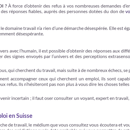
DI ?
À force d’obtenir des refus à vos nombreuses demandes d’em
ir des réponses fiables, auprès des personnes dotées du don de
v
e domaine travail n’a rien d’une démarche désespérée. Elle est éga
aremment désespérante.
nivers avec l’humain, il est possible d’obtenir des réponses aux di
r des signes envoyés par l’univers et des perceptions extrasenso
s, qui cherchent du travail, mais suite à de nombreux échecs, se p
ment accompagner ceux qui cherchent un emploi, ils sont capables
refus. Ils n’hésiteront pas non plus à vous dire les choses telles 
avenir incertain ; il faut oser consulter un voyant, expert en travai
loi en Suisse
che de travail, le médium que vous consultez vous écoutera et vo