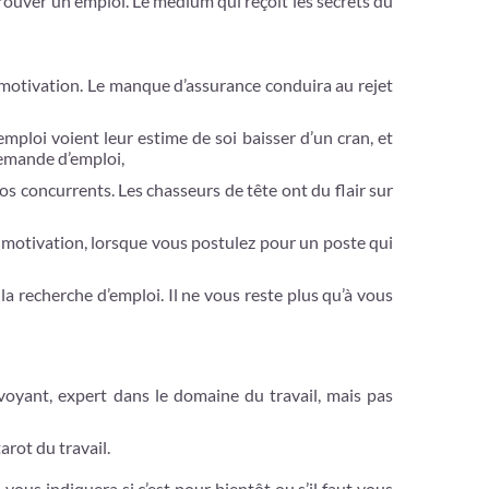
trouver un emploi. Le médium qui reçoit les secrets du
e motivation. Le manque d’assurance conduira au rejet
emploi voient leur estime de soi baisser d’un cran, et
demande d’emploi,
os concurrents. Les chasseurs de tête ont du flair sur
e motivation, lorsque vous postulez pour un poste qui
la recherche d’emploi. Il ne vous reste plus qu’à vous
 voyant, expert dans le domaine du travail, mais pas
arot du travail.
vous indiquera si c’est pour bientôt ou s’il faut vous