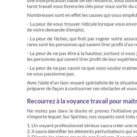
une interprétation fiable de ses ressentis, vous donn
tarot travail vous livrera les clés pour vous sortir du
Nombreuses sont en effet les causes qui vous empêch
- La peur de vous trouver ridicule lorsque vous envo
de votre demande d’emploi,
- La peur de l’échec, qui finit par rogner votre assu
rares sont les personnes qui savent tirer profit d’un
- La peur de ne pas être à la hauteur, surtout si vou
les personnes qui savent tirer profit de leur expér
- La peur de ne pas savoir ce que vous voulez vraime
ne vous passionne pas.
Avec l’aide d’un bon voyant spécialiste de la situati
préparer de façon à contourner ces obstacles et vous
Recourrez à la voyance travail pour maitr
Ne restez pas dans le doute et prenez l’initiative 
n’importe lequel. Sur Spiriteo, nos voyants sont triés s
Un voyant professionnel sérieux saura créer une rel
Il saura identifier les éléments perturbateurs qui 
D’après les signes envoyés par l’univers, il saura 