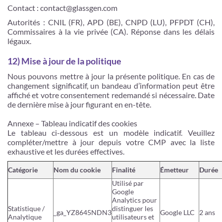
Contact : contact@glassgen.com
Autorités : CNIL (FR), APD (BE), CNPD (LU), PFPDT (CH),
Commissaires à la vie privée (CA). Réponse dans les délais
légaux.
12) Mise à jour de la politique
Nous pouvons mettre à jour la présente politique. En cas de
changement significatif, un bandeau d’information peut être
affiché et votre consentement redemandé si nécessaire. Date
de dernière mise à jour figurant en en-tête.
Annexe – Tableau indicatif des cookies
Le tableau ci-dessous est un modèle indicatif. Veuillez
compléter/mettre à jour depuis votre CMP avec la liste
exhaustive et les durées effectives.
Catégorie
Nom du cookie
Finalité
Émetteur
Durée
Utilisé par
Google
Analytics pour
Statistique /
distinguer les
_ga_YZ8645NDN3
Google LLC
2 ans
Analytique
utilisateurs et