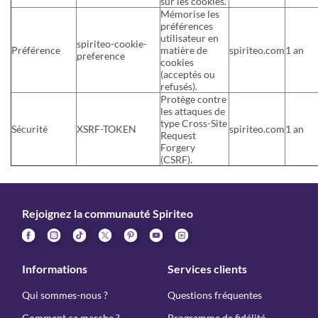
sur les cookies.
Mémorise les
préférences
utilisateur en
spiriteo-cookie-
Préférence
matière de
spiriteo.com
1 an
preference
cookies
(acceptés ou
refusés).
Protège contre
les attaques de
type Cross-Site
Sécurité
XSRF-TOKEN
spiriteo.com
1 an
Request
Forgery
(CSRF).
Rejoignez la communauté Spiriteo
Informations
Services clients
Qui sommes-nous ?
Questions fréquentes
Comment ça marche ?
Programme de fidélité