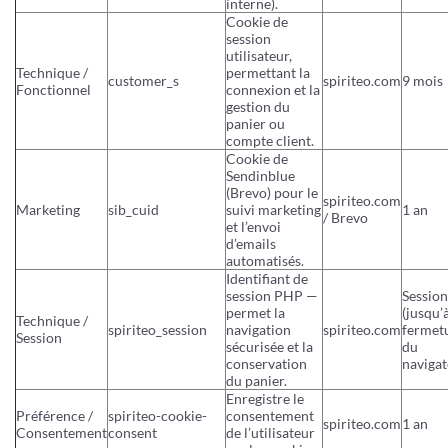
interne).
Cookie de
session
utilisateur,
Technique /
permettant la
customer_s
spiriteo.com
9 mois
Fonctionnel
connexion et la
gestion du
panier ou
compte client.
Cookie de
Sendinblue
(Brevo) pour le
spiriteo.com
Marketing
sib_cuid
suivi marketing
1 an
/ Brevo
et l’envoi
d’emails
automatisés.
Identifiant de
session PHP —
Session
permet la
(jusqu’
Technique /
spiriteo_session
navigation
spiriteo.com
fermet
Session
sécurisée et la
du
conservation
navigat
du panier.
Enregistre le
Préférence /
spiriteo-cookie-
consentement
spiriteo.com
1 an
Consentement
consent
de l’utilisateur