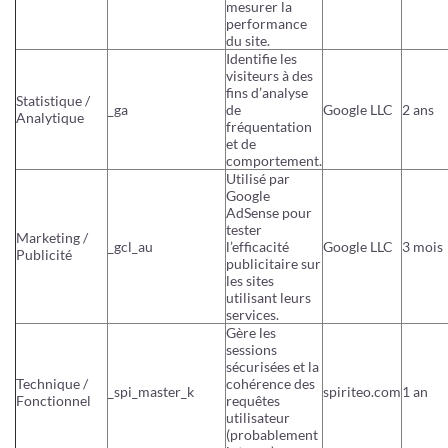
mesurer la
performance
du site.
Identifie les
visiteurs à des
fins d’analyse
Statistique /
_ga
de
Google LLC
2 ans
Analytique
fréquentation
et de
comportement.
Utilisé par
Google
AdSense pour
tester
Marketing /
_gcl_au
l’efficacité
Google LLC
3 mois
Publicité
publicitaire sur
les sites
utilisant leurs
services.
Gère les
sessions
sécurisées et la
Technique /
cohérence des
_spi_master_k
spiriteo.com
1 an
Fonctionnel
requêtes
utilisateur
(probablement