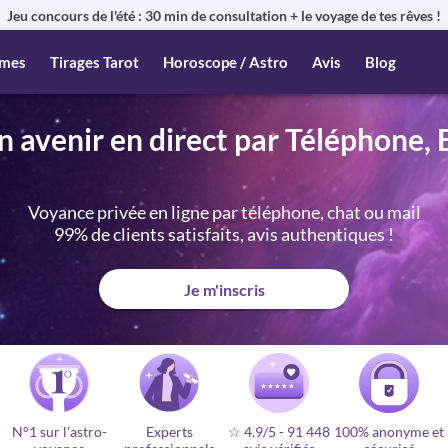
Jeu concours de l'été : 30 min de consultation + le voyage de tes rêves !
mes
Tirages Tarot
Horoscope / Astro
Avis
Blog
n avenir en direct par Téléphone, 
Voyance privée en ligne par téléphone, chat ou mail
99% de clients satisfaits, avis authentiques !
Je m'inscris
N°1 sur l'astro-
Experts
☆ 4.9/5
-
91 448
100% anonyme et