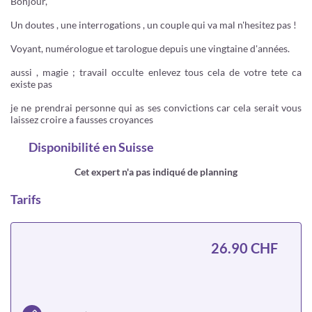
Bonjour,
Un doutes , une interrogations , un couple qui va mal n'hesitez pas !
Voyant, numérologue et tarologue depuis une vingtaine d'années.
aussi , magie ; travail occulte enlevez tous cela de votre tete ca
existe pas
je ne prendrai personne qui as ses convictions car cela serait vous
laissez croire a fausses croyances
Disponibilité
en Suisse
Cet expert n'a pas indiqué de planning
Tarifs
26.90 CHF