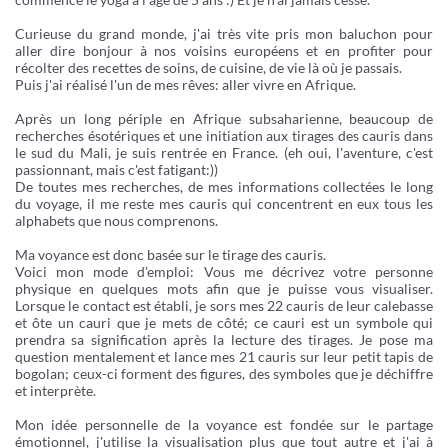
Curieuse du grand monde, j'ai très vite pris mon baluchon pour
aller dire bonjour à nos voisins européens et en profiter pour
récolter des recettes de soins, de cuisine, de vie là où je passais.
Puis j'ai réalisé l'un de mes rêves: aller vivre en Afrique.
Après un long périple en Afrique subsaharienne, beaucoup de
recherches ésotériques et une initiation aux tirages des cauris dans
le sud du Mali, je suis rentrée en France. (eh oui, l'aventure, c'est
passionnant, mais c'est fatigant:))
De toutes mes recherches, de mes informations collectées le long
du voyage, il me reste mes cauris qui concentrent en eux tous les
alphabets que nous comprenons.
Ma voyance est donc basée sur le tirage des cauris.
Voici mon mode d'emploi: Vous me décrivez votre personne
physique en quelques mots afin que je puisse vous visualiser.
Lorsque le contact est établi, je sors mes 22 cauris de leur calebasse
et ôte un cauri que je mets de côté; ce cauri est un symbole qui
prendra sa signification après la lecture des tirages. Je pose ma
question mentalement et lance mes 21 cauris sur leur petit tapis de
bogolan; ceux-ci forment des figures, des symboles que je déchiffre
et interprète.
Mon idée personnelle de la voyance est fondée sur le partage
émotionnel, j'utilise la visualisation plus que tout autre et j'ai à