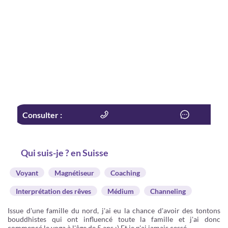
Consulter :
Qui suis-je ? en Suisse
Voyant
Magnétiseur
Coaching
Interprétation des rêves
Médium
Channeling
Issue d'une famille du nord, j'ai eu la chance d'avoir des tontons
bouddhistes qui ont influencé toute la famille et j'ai donc
commencé le yoga à l'âge de 5 ans :) Et je n'ai jamais cessé.