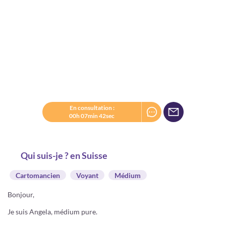
En consultation :
00h 07min 42sec
Qui suis-je ? en Suisse
Cartomancien
Voyant
Médium
Bonjour,
Je suis Angela, médium pure.