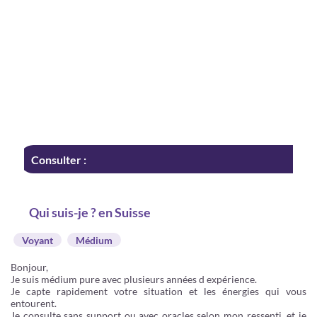
Consulter :
Qui suis-je ? en Suisse
Voyant
Médium
Bonjour,
Je suis médium pure avec plusieurs années d expérience.
Je capte rapidement votre situation et les énergies qui vous
entourent.
Je consulte sans support ou avec oracles selon mon ressenti, et je