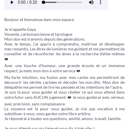
Bonjour et bienvenue dans mon espace.
Je m'appelle Gaya.
Voyante, cartomancienne et tarologue
Mon don est transmis depuis des générations.
Avec le temps, j'ai appris à comprendre, maîtriser et développer
mes ressentis. Les êtres de lumières me guident et me permettent de
conseiller et de réconforter les âmes à la recherche d'elles-mêmes
❤️
Avec une touche d'humeur, une grande écoute et un immense
respect, je mets mon don à votre service ❤️
Ma forte intuition, ma fusion avec mes cartes me permettront de
découvrir les vérités cachées et décoder les non-dits. Mon don de
télépathie me permet de lire les pensées et les intentions de l'autre.
Je suis là pour vous guider et vous révéler ce qui vous attend dans
votre futur sans AUCUN jugement. ❤️ Je vous guiderai avec sérieux,
avec précision, sans complaisance.
La voyance est là pour vous guider, je n’ai pas vocation à me
substituer à vous, vous gardez votre libre arbitre.
Je répondrai à toutes vos questions, amitié, amour, travail, famille.
Je vous attends sur ma ligne et vous dis à très vite :)