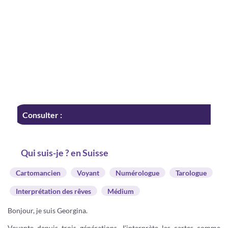
Consulter :
Qui suis-je ? en Suisse
Cartomancien
Voyant
Numérologue
Tarologue
Interprétation des rêves
Médium
Bonjour, je suis Georgina.
Voyante depuis trois générations. J'interprète les cartes comme