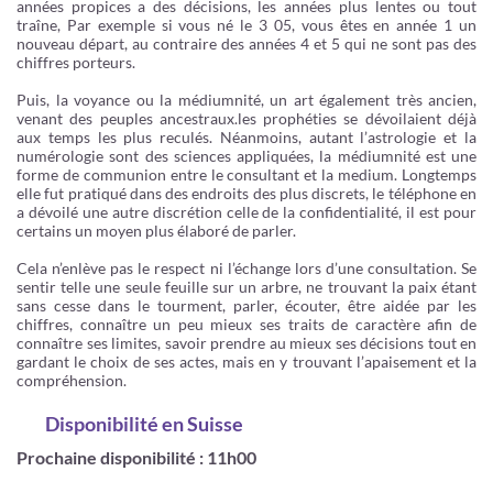
années propices a des décisions, les années plus lentes ou tout
traîne, Par exemple si vous né le 3 05, vous êtes en année 1 un
nouveau départ, au contraire des années 4 et 5 qui ne sont pas des
chiffres porteurs.
Puis, la voyance ou la médiumnité, un art également très ancien,
venant des peuples ancestraux.les prophéties se dévoilaient déjà
aux temps les plus reculés. Néanmoins, autant l’astrologie et la
numérologie sont des sciences appliquées, la médiumnité est une
forme de communion entre le consultant et la medium. Longtemps
elle fut pratiqué dans des endroits des plus discrets, le téléphone en
a dévoilé une autre discrétion celle de la confidentialité, il est pour
certains un moyen plus élaboré de parler.
Cela n’enlève pas le respect ni l’échange lors d’une consultation. Se
sentir telle une seule feuille sur un arbre, ne trouvant la paix étant
sans cesse dans le tourment, parler, écouter, être aidée par les
chiffres, connaître un peu mieux ses traits de caractère afin de
connaître ses limites, savoir prendre au mieux ses décisions tout en
gardant le choix de ses actes, mais en y trouvant l’apaisement et la
compréhension.
Disponibilité
en Suisse
Prochaine disponibilité : 11h00