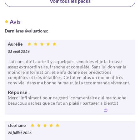
Voir tous les packs
Avis
Dernières évaluations:
Aurélie
03 août 2026
J’ai consulté Laurie il y a quelques semaines et je la trouve
assez extraordinaire, franche et complète. Sans lui donner la
moindre information, elle m’a donné des prédictions
complètes et très détaillées. Ce fut en plus un moment très
convivial dans ma bonne humeur, je la recommande vivement.
Réponse :
Merci infiniment pour ce gentil commentaire qui me touche
beaucoup sachez que ce fut un plaisir partager a bientôt
stephane
26 juillet 2026