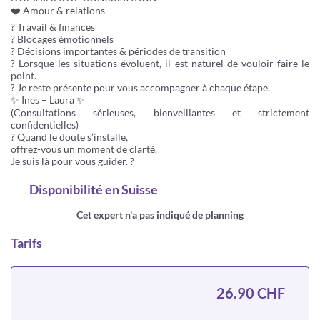
❤️ Amour & relations
? Travail & finances
? Blocages émotionnels
? Décisions importantes & périodes de transition
? Lorsque les situations évoluent, il est naturel de vouloir faire le
point.
? Je reste présente pour vous accompagner à chaque étape.
✨ Ines – Laura ✨
(Consultations sérieuses, bienveillantes et strictement
confidentielles)
? Quand le doute s’installe,
offrez-vous un moment de clarté.
Je suis là pour vous guider. ?
Disponibilité
en Suisse
Cet expert n'a pas indiqué de planning
Tarifs
26.90 CHF