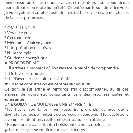
mes consultants mes connaissances et mes dons pour répondre à
leurs attentes en toute honnêteté. Orientée par le son de votre voix,
je vous guiderai au plus juste de mes flashs et visions.Je ne fais pas
de fausses promesses.
COMPÉTENCES
? Voyance pure
? Cartomancie
? Médium – Clairvoyance
? Interprétation des rêves
? Numérologie
? Guidance énergétique
À PROPOS DE MOI
✨ Il arrive un moment où l’on ressent le besoin de comprendre…
✨ De lever les doutes…
✨ Et d’avancer avec plus de sérénité.
❤︎ Chaque consultation est centrée sur vous. ❤︎
Ce don, je l’ai affiné et renforcé afin d’accompagner, au fil des
années, de nombreux consultants vers des réponses justes et
éclairantes.
UNE GUIDANCE QUI LAISSE UNE EMPREINTE
Mes flashs spontanés, mes ressentis profonds et mes outils
divinatoires me permettent de percevoir rapidement les évolutions
à venir, les intentions réelles et les situations en attente.
? Beaucoup de consultants choisissent de me rappeler, car :
✔️ Les messages se confirment avec le temps