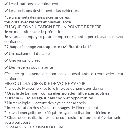
✔️ Les situations se débloquent
✔️ Les décisions deviennent plus évidentes
? Je transmets des messages sincères,
toujours avec respect et bienveillance.
CHAQUE CONSULTATION EST UN POINT DE REPÈRE
Je ne me limite pas à la prédiction.
Je vous accompagne pour comprendre, anticiper et avancer avec
confiance.
? Chaque échange vous apporte : ✔️ Plus de clarté
✔️ Un apaisement durable
✔️ Une vision élargie
✔️ Des repères pour la suite
C’est ce qui amène de nombreux consultants à renouveler leur
confiance.
MES OUTILS AU SERVICE DE VOTRE AVENIR
? Tarot de Marseille – lecture fine des dynamiques de vie
? Oracle de Belline – compréhension des influences subtiles
? Oracle G – éclairage sur les choix et opportunités
? Numérologie – lecture des cycles personnels
? Interprétation des rêves – messages de l’inconscient
? Travail énergétique – rééquilibrage et activation intérieure
? Chaque consultation est une connexion unique, qui évolue selon
votre parcours.
DOMAINES DE CONSULTATION