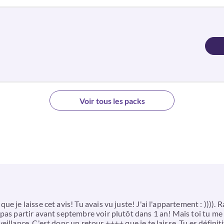
Voir tous les packs
 je laisse cet avis! Tu avais vu juste! J'ai l'appartement : )))). R
pas partir avant septembre voir plutôt dans 1 an! Mais toi tu me c
llance. C'est donc un retour ++++ que je te laisse. Tu es définitiv