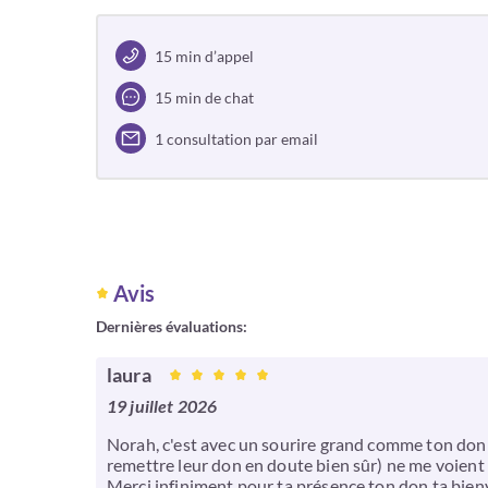
15 min d’appel
15 min de chat
1 consultation par email
Avis
Dernières évaluations:
laura
19 juillet 2026
Norah, c'est avec un sourire grand comme ton don que
remettre leur don en doute bien sûr) ne me voient 
Merci infiniment pour ta présence ton don ta bienvei