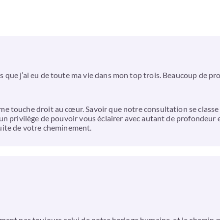
ue j’ai eu de toute ma vie dans mon top trois. Beaucoup de profo
touche droit au cœur. Savoir que notre consultation se classe pa
n privilège de pouvoir vous éclairer avec autant de profondeur e
 suite de votre cheminement.
ment pas toujours celui de notre horloge humaine, et le chemin 