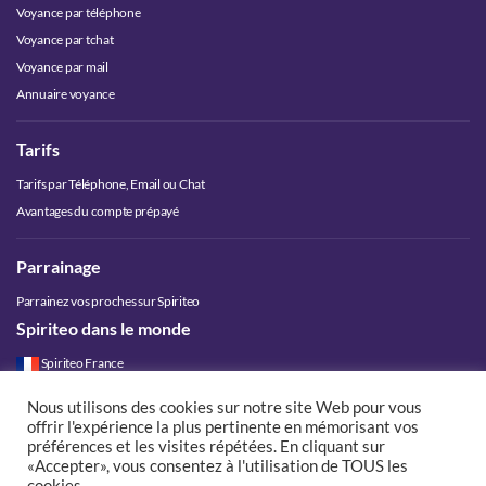
Voyance par téléphone
Voyance par tchat
Voyance par mail
Annuaire voyance
Tarifs
Tarifs par Téléphone, Email ou Chat
Avantages du compte prépayé
Parrainage
Parrainez vos proches sur Spiriteo
Spiriteo dans le monde
Spiriteo France
Spiriteo Belgique
Nous utilisons des cookies sur notre site Web pour vous
Spiriteo Luxembourg
offrir l'expérience la plus pertinente en mémorisant vos
Spiriteo Suisse
préférences et les visites répétées. En cliquant sur
«Accepter», vous consentez à l'utilisation de TOUS les
Spiriteo Canada
cookies.