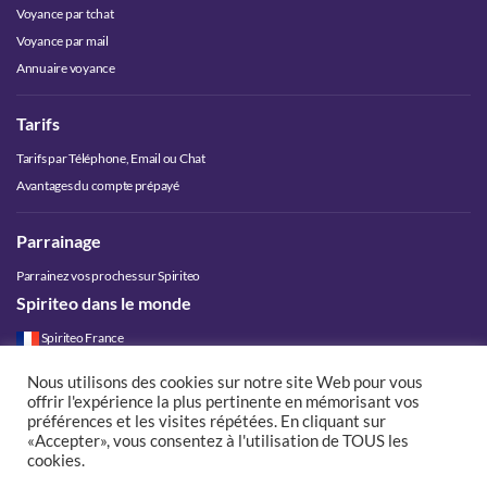
Voyance par tchat
Voyance par mail
Annuaire voyance
Tarifs
Tarifs par Téléphone, Email ou Chat
Avantages du compte prépayé
Parrainage
Parrainez vos proches sur Spiriteo
Spiriteo dans le monde
Spiriteo France
Spiriteo Belgique
Nous utilisons des cookies sur notre site Web pour vous
Spiriteo Luxembourg
offrir l'expérience la plus pertinente en mémorisant vos
Spiriteo Suisse
préférences et les visites répétées. En cliquant sur
«Accepter», vous consentez à l'utilisation de TOUS les
Spiriteo Canada
cookies.