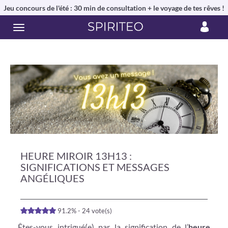
Jeu concours de l'été : 30 min de consultation + le voyage de tes rêves !
HEURE MIROIR 13H13 :
SIGNIFICATIONS ET MESSAGES
ANGÉLIQUES
91.2% - 24 vote(s)
Êtes-vous intrigué(e) par la signification de l’
heure