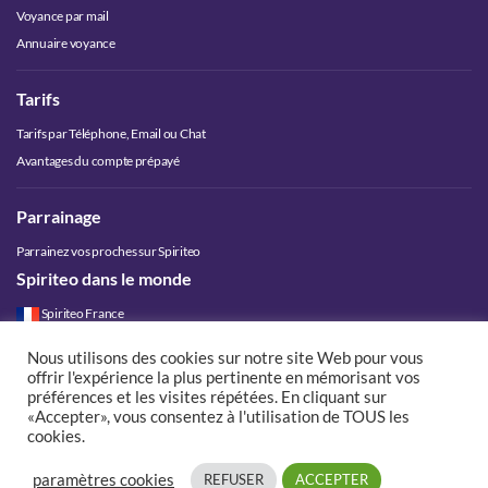
Voyance par mail
Annuaire voyance
Tarifs
Tarifs par Téléphone, Email ou Chat
Avantages du compte prépayé
Parrainage
Parrainez vos proches sur Spiriteo
Spiriteo dans le monde
Spiriteo France
Spiriteo Belgique
Nous utilisons des cookies sur notre site Web pour vous
Spiriteo Luxembourg
offrir l'expérience la plus pertinente en mémorisant vos
Spiriteo Suisse
préférences et les visites répétées. En cliquant sur
«Accepter», vous consentez à l'utilisation de TOUS les
Spiriteo Canada
cookies.
paramètres cookies
REFUSER
ACCEPTER