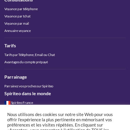
Voyance par téléphone
Voyance par tchat
Voyance par mail
Annuaire voyance
Tarifs
Tarifs par Téléphone, Email ou Chat
Avantages du compte prépayé
Parrainage
Parrainez vos proches sur Spiriteo
Spiriteo dans le monde
Spiriteo France
Spiriteo Belgique
Nous utilisons des cookies sur notre site Web pour vous
Spiriteo Luxembourg
offrir l'expérience la plus pertinente en mémorisant vos
Spiriteo Suisse
préférences et les visites répétées. En cliquant sur