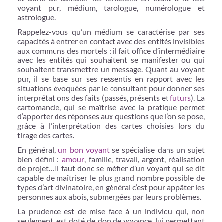
voyant pur, médium, tarologue, numérologue et
astrologue.
Rappelez-vous qu’un médium se caractérise par ses
capacités à entrer en contact avec des entités invisibles
aux communs des mortels : il fait office d’intermédiaire
avec les entités qui souhaitent se manifester ou qui
souhaitent transmettre un message. Quant au voyant
pur, il se base sur ses ressentis en rapport avec les
situations évoquées par le consultant pour donner ses
interprétations des faits (passés, présents et
futurs
). La
cartomancie, qui se maîtrise avec la pratique permet
d’apporter des réponses aux questions que l’on se pose,
grâce à l’interprétation des cartes choisies lors du
tirage des cartes.
En général,
un bon voyant
se spécialise dans un sujet
bien défini :
amour
, famille, travail, argent, réalisation
de projet…Il faut donc se méfier d’un voyant qui se dit
capable de maîtriser le plus grand nombre possible de
types d’art divinatoire, en général c’est pour appâter les
personnes aux abois, submergées par leurs problèmes.
La prudence est de mise face à un individu qui, non
seulement, est doté de don de voyance, lui permettant