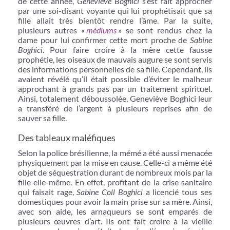
de cette année,
Geneviève Boghici
s’est fait approcher
par une soi-disant voyante qui lui prophétisait que sa
fille allait très bientôt rendre l’âme. Par la suite,
plusieurs autres «
médiums
» se sont rendus chez la
dame pour lui confirmer cette mort proche de
Sabine
Boghici
. Pour faire croire à la mère cette fausse
prophétie, les oiseaux de mauvais augure se sont servis
des informations personnelles de sa fille. Cependant, ils
avaient révélé qu’il était possible d’éviter le malheur
approchant à grands pas par un traitement spirituel.
Ainsi, totalement déboussolée, Geneviève Boghici leur
a transféré de l’argent à plusieurs reprises afin de
sauver sa fille.
Des tableaux maléfiques
Selon la police brésilienne, la mémé a été aussi menacée
physiquement par la mise en cause. Celle-ci a même été
objet de séquestration durant de nombreux mois par la
fille elle-même. En effet, profitant de la crise sanitaire
qui faisait rage,
Sabine Coll Boghici
a licencié tous ses
domestiques pour avoir la main prise sur sa mère. Ainsi,
avec son aide, les arnaqueurs se sont emparés de
plusieurs œuvres d’art. Ils ont fait croire à la vieille