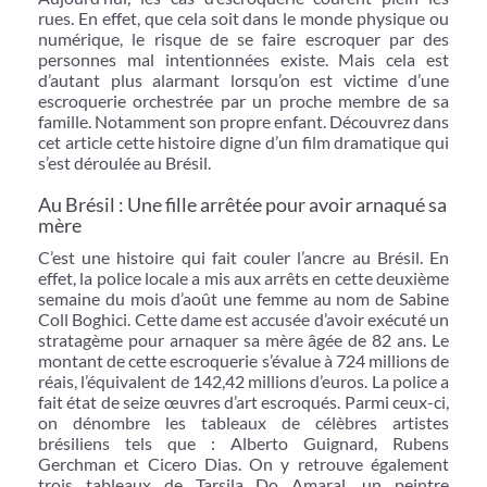
rues. En effet, que cela soit dans le monde physique ou
numérique, le risque de se faire escroquer par des
personnes mal intentionnées existe. Mais cela est
d’autant plus alarmant lorsqu’on est victime d’une
escroquerie orchestrée par un proche membre de sa
famille. Notamment son propre enfant. Découvrez dans
cet article cette histoire digne d’un film dramatique qui
s’est déroulée au Brésil.
Au Brésil : Une fille arrêtée pour avoir arnaqué sa
mère
C’est une histoire qui fait couler l’ancre au Brésil. En
effet, la police locale a mis aux arrêts en cette deuxième
semaine du mois d’août une femme au nom de Sabine
Coll Boghici. Cette dame est accusée d’avoir exécuté un
stratagème pour arnaquer sa mère âgée de 82 ans. Le
montant de cette escroquerie s’évalue à 724 millions de
réais, l’équivalent de 142,42 millions d’euros. La police a
fait état de seize œuvres d’art escroqués. Parmi ceux-ci,
on dénombre les tableaux de célèbres artistes
brésiliens tels que : Alberto Guignard, Rubens
Gerchman et Cicero Dias. On y retrouve également
trois tableaux de Tarsila Do Amaral, un peintre